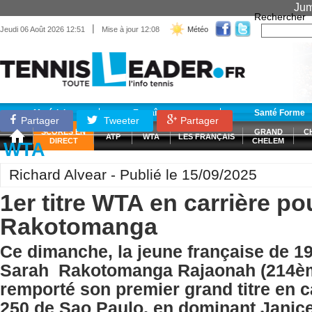
Jum
Rechercher
|
Jeudi 06 Août 2026 12:51
Mise à jour 12:08
Météo
Matériel
Entraînement
Santé Forme
Partager
Tweeter
Partager
SCORES EN
GRAND
C
ATP
WTA
LES FRANÇAIS
DIRECT
CHELEM
WTA
Richard Alvear - Publié le 15/09/2025
1er titre WTA en carrière po
Rakotomanga
Ce dimanche, la jeune française de 1
Sarah Rakotomanga Rajaonah (214è
remporté son premier grand titre en 
250 de Sao Paulo, en dominant Janic