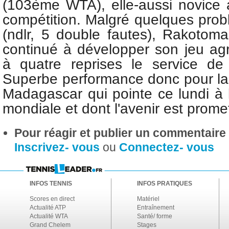
(103ème WTA), elle-aussi novice 
compétition. Malgré quelques prob
(ndlr, 5 double fautes),
Rakotom
continué à développer son jeu agr
à quatre reprises le service de
Superbe performance donc pour l
a
Madagascar qui pointe ce lundi à
mondiale et dont l'avenir est promet
Pour réagir et publier un commentaire s
Inscrivez- vous
ou
Connectez- vous
INFOS TENNIS
INFOS PRATIQUES
Scores en direct
Matériel
Actualité ATP
Entraînement
Actualité WTA
Santé/ forme
Grand Chelem
Stages