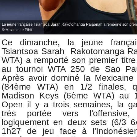
La jeune française Tsiantsoa Sarah Rakotomanga Rajaonah a remporté son premie
© Maxime Le Pihif
Ce dimanche, la jeune franç
Tsiantsoa Sarah Rakotomanga
R
WTA) a remporté son premier titre
au tournoi WTA 250 de Sao Paulo
Après avoir dominé la Mexicaine
(84ème WTA) en 1/2 finales, qu
Madison Keys (6ème WTA) au 1e
Open il y a trois semaines, la ga
très portée vers l'offensive,
logiquement en deux sets (6/3 6
1h27 de jeu face à l'Indonésie