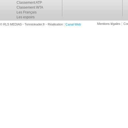
Classement ATP
Classement WTA
Les Français
Les espoirs
Mentions légales
Con
© RLS MEDIAS - Tennisleader.fr - Réalisation :
Canal-Web