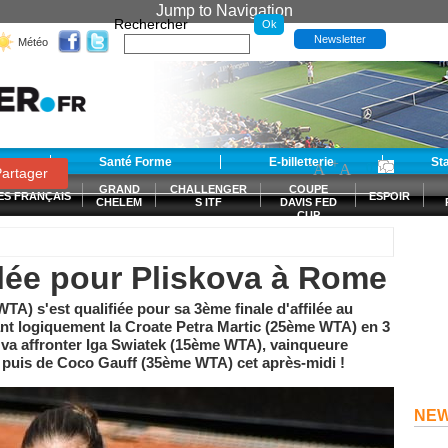
Jump to Navigation
Rechercher
Newsletter
Météo
t
Santé Forme
E-billetterie
-
+
St
A
A
0
artager
GRAND
CHALLENGER
COUPE
ES FRANÇAIS
ESPOIR
CHELEM
S ITF
DAVIS FED
CUP
S
ilée pour Pliskova à Rome
A) s'est qualifiée pour sa 3ème finale d'affilée au
t logiquement la Croate Petra Martic (25ème WTA) en 3
que va affronter Iga Swiatek (15ème WTA), vainqueure
 puis de Coco Gauff (35ème WTA) cet après-midi !
NE