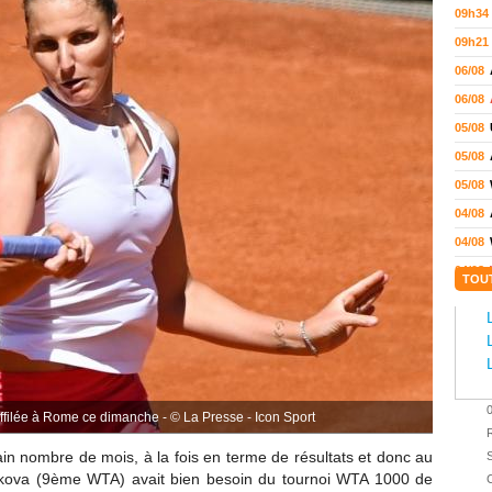
09h34
09h21
06/08
06/08
05/08
05/08
05/08
04/08
04/08
04/08
TOU
04/08
03/08
02/08
02/08
01/08
affilée à Rome ce dimanche - © La Presse - Icon Sport
01/08
ain nombre de mois, à la fois en terme de résultats et donc au
S
01/08
iskova (9ème WTA) avait bien besoin du tournoi WTA 1000 de
C