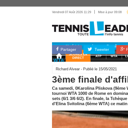
|
Vendredi 07 Août 2026 11:29
Mise à jour 09:08
Matériel
Entraînemen
Partager
Tweeter
P
SCORES EN
ATP
WTA
L
DIRECT
WTA
Richard Alvear - Publié le 15/05/2021
3ème finale d'aff
Ca samedi, 0Karolina Pliskova (9ème WT
tournoi WTA 1000 de Rome en dominan
sets (6/1 3/6 6/2). En finale, la Tchè
d'Elina Svitolina (6ème WTA) ce matin