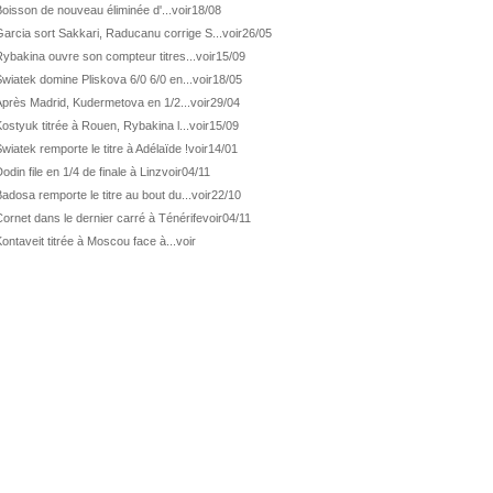
ATP Los Cabos
1ère 1/2 finale pour Géa
oisson de nouveau éliminée d'...
voir
18/08
arcia sort Sakkari, Raducanu corrige S...
voir
26/05
WTA Washington
Svitolina et Pegula en 1/4
ybakina ouvre son compteur titres...
voir
15/09
ATP Wash.
Pas de 1/4 pour Humbert et Atmane
wiatek domine Pliskova 6/0 6/0 en...
voir
18/05
WTA Washington
Déjà fini pour Fernandez
Après Madrid, Kudermetova en 1/2...
voir
29/04
ATP Washington
De Minaur domine Tsitsipas
ostyuk titrée à Rouen, Rybakina l...
voir
15/09
wiatek remporte le titre à Adélaïde !
voir
14/01
WTA Washington
Fernandez débute bien
odin file en 1/4 de finale à Linz
voir
04/11
ATP Washington
Fritz et Musetti en 1/8èmes
adosa remporte le titre au bout du...
voir
22/10
WTA Prague
Tagger, premier sacre à 18 ans
ornet dans le dernier carré à Ténérife
voir
04/11
ATP Estoril
Van Assche remporte son 1er...
ontaveit titrée à Moscou face à...
voir
ATP Kitzbühel
Halys débloque son compteur !
ATP Estoril
Van Assche s'offre Rublev
ATP Kitzbühel
Halys rallie les 1/2 finales
ATP Estoril
Van Assche en 1/4 de finale