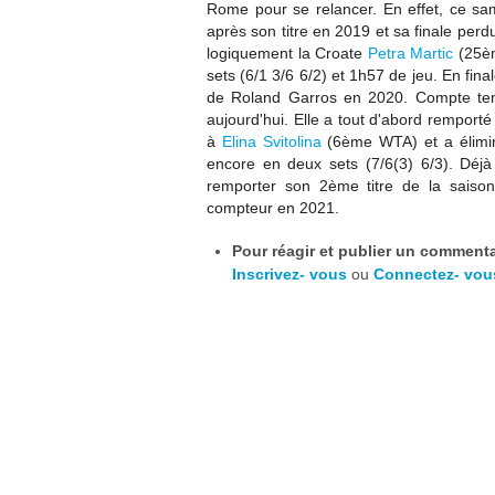
Rome pour se relancer. En effet, ce same
après son titre en 2019 et sa finale per
logiquement
la Croate
Petra Martic
(25èm
sets (6/1 3/6 6/2) et 1h57 de jeu
. En fina
de Roland Garros en 2020. Compte tenu 
aujourd'hui. Elle a tout d'abord remporté
à
Elina Svitolina
(6ème WTA) et a élimi
encore en deux sets (7/6(3) 6/3). Déj
remporter son 2ème titre de la saison
compteur en 2021.
Pour réagir et publier un commentai
Inscrivez- vous
ou
Connectez- vou