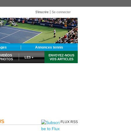
S'inscrire
Se connecter
ages
Annonces tennis
VIDÉOS
ENVOYEZ-NOUS
LES +
PHOTOS
VOS ARTICLES
WS
FLUX RSS