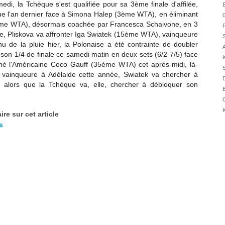
di, la Tchèque s'est qualifiée pour sa 3ème finale d'affilée,
31/07
B
due l'an dernier face à Simona Halep (3ème WTA), en éliminant
G
31/07
e WTA), désormais coachée par Francesca Schaivone, en 3
R
31/07
le, Pliskova va affronter
Iga Swiatek (15ème WTA), vainqueure
S
30/07
de la pluie hier, la Polonaise a été contrainte de doubler
 son 1/4 de finale ce samedi matin en deux sets (6/2 7/5) face
30/07
K
né l'Américaine
Coco Gauff (35ème WTA) cet après-midi, là-
S
28/07
à vainqueure à Adélaide cette année, Swiatek va chercher à
D
28/07
 alors que la Tchèque va, elle, chercher à débloquer son
B
27/07
C
27/07
K
re sur cet article
25/07
s
25/07
24/07
24/07