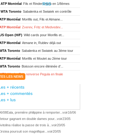
ATP Montréal
Fils et Rinderknech en 1/8èmes
WTA Toronto
Sabalenka et Swiatek en contrôle
ATP Montréal
Monfils out, Fils et Atmane...
ATP Montréal
Zverev, Fritz et Medvedev...
US Open (H/F)
Wild cards pour Monfils et...
ATP Montréal
Atmane in, Rublev déjà out
WTA Toronto
Sabalenka et Swiatek au 3ème tour
ATP Montréal
Monfils et Moutet au 2ème tour
WTA Toronto
Boisson encore éliminée d'...
WTA Wash.
Eala renverse Pegula en finale
TES LES NEWS
ATP Wash.
Fritz domine Jodar en finale
Les + récents
WTA Memphis
Liutova, 16 ans et déjà titrée
Les + commentés
ATP Wash.
Une finale Fritz/ Jodar
Les + lus
ATP Los Cabos
Géa remporte le titre !
06/08
Eala, première philippine à remporter...
voir
16/06
WTA Wash.
Eala domine Svitolina
Retour gagnant en double dames pour...
voir
23/05
ATP Wash.
De Minaur éliminé en 1/4
vitolina réalise la passe de trois à...
voir
20/05
ATP Los Cabos
Géa en finale !
irstea poursuit son magnifique...
voir
20/05