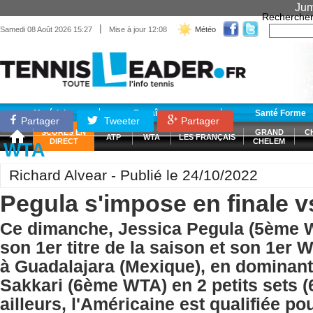
Jum
Recherche
|
Samedi 08 Août 2026 15:27
Mise à jour 12:08
Météo
Matériel
Entraînement
Santé Forme
Partager
Tweeter
Partager
SCORES EN
GRAND
C
ATP
WTA
LES FRANÇAIS
DIRECT
CHELEM
WTA
Richard Alvear - Publié le 24/10/2022
Pegula s'impose en finale v
Ce dimanche, Jessica Pegula (5ème 
son 1er titre de la saison et son 1er 
à Guadalajara (Mexique), en dominant
Sakkari (6ème WTA) en 2 petits sets (6
ailleurs, l'Américaine est qualifiée p