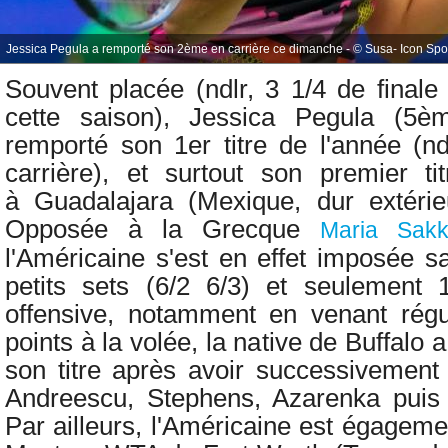
Jessica Pegula a remporté son 2ème en carrière ce dimanche - © Susa- Icon Spo
Souvent placée (ndlr, 3 1/4 de fina
cette saison),
Jessica Pegula (5è
remporté son 1er titre de l'année (n
carrière), et surtout son premier 
à
Guadalajara (Mexique, dur extérie
Opposée à la Grecque
Maria Sakk
l'Américaine s'est en effet imposée 
petits sets (6/2 6/3) et seulement 
offensive, notamment en venant régul
points à la volée, la native de Buffalo
son titre après avoir successivemen
Andreescu, Stephens, Azarenka puis 
Par ailleurs, l'Américaine est égagemen