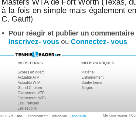
Masters WTA de
Fort Worth (Texas, du
à la fois en simple mais également en
C. Gauff)
Pour réagir et publier un commentaire s
Inscrivez- vous
ou
Connectez- vous
INFOS TENNIS
INFOS PRATIQUES
Scores en direct
Matériel
Actualité ATP
Entraînement
Actualité WTA
Santé/ forme
Grand Chelem
Stages
Classement ATP
Classement WTA
Les Français
Les espoirs
Mentions légales
Con
© RLS MEDIAS - Tennisleader.fr - Réalisation :
Canal-Web