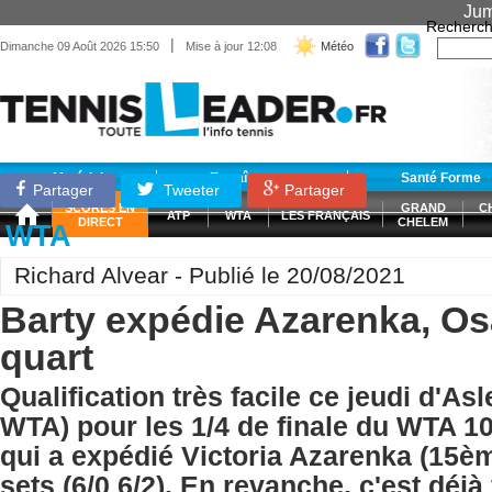
Jum
Recherch
|
Dimanche 09 Août 2026 15:50
Mise à jour 12:08
Météo
Matériel
Entraînement
Santé Forme
Partager
Tweeter
Partager
SCORES EN
GRAND
C
ATP
WTA
LES FRANÇAIS
DIRECT
CHELEM
WTA
Richard Alvear - Publié le 20/08/2021
Barty expédie Azarenka, Osa
quart
Qualification très facile ce jeudi d'As
WTA) pour les 1/4 de finale du WTA 10
qui a expédié Victoria Azarenka (15
sets (6/0 6/2). En revanche, c'est déjà