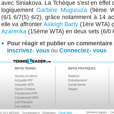
avec Siniakova. La Tchèque s'est en effet 
logiquement
Garbine Muguruza
(9ème W
(6/1 6/7(5) 6/2), grâce notamment à 14 ac
elle va affronter
Asleigh Barty
(1ère WTA) 
Azarenka
(15ème WTA) en deux sets (6/0 6
Pour réagir et publier un commentaire s
Inscrivez- vous
ou
Connectez- vous
INFOS TENNIS
INFOS PRATIQUES
Scores en direct
Matériel
Actualité ATP
Entraînement
Actualité WTA
Santé/ forme
Grand Chelem
Stages
Classement ATP
Classement WTA
Les Français
Les espoirs
Mentions légales
Con
© RLS MEDIAS - Tennisleader.fr - Réalisation :
Canal-Web