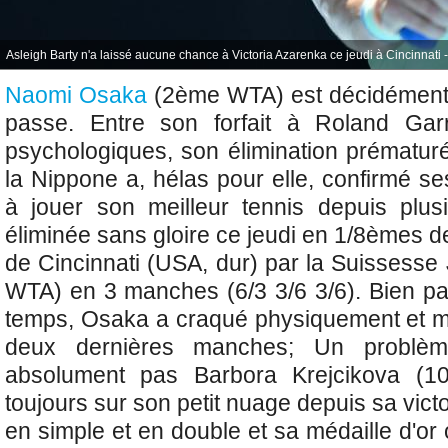
Asleigh Barty n'a laissé aucune chance à Victoria Azarenka ce jeudi à Cincinnati 
Naomi Osaka
(2ème WTA) est décidément
passe. Entre son forfait à Roland Gar
psychologiques, son élimination prématu
la Nippone a, hélas pour elle, confirmé ses
à jouer son meilleur tennis depuis plus
éliminée sans gloire ce jeudi en 1/8èmes d
de Cincinnati (USA, dur) par la Suissesse
WTA) en 3 manches (6/3 3/6 3/6). Bien pa
temps, Osaka a craqué physiquement et m
deux dernières manches; Un problè
absolument pas
Barbora Krejcikova (
toujours sur son petit nuage depuis sa vict
en simple et en double et sa médaille d'o