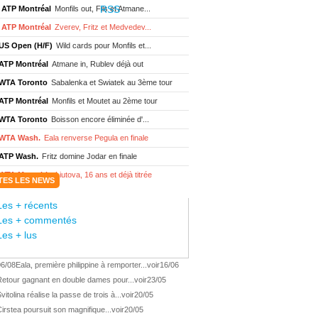
ATP Montréal
Monfils out, Fils et Atmane...
ATP Montréal
Zverev, Fritz et Medvedev...
US Open (H/F)
Wild cards pour Monfils et...
ATP Montréal
Atmane in, Rublev déjà out
WTA Toronto
Sabalenka et Swiatek au 3ème tour
ATP Montréal
Monfils et Moutet au 2ème tour
WTA Toronto
Boisson encore éliminée d'...
WTA Wash.
Eala renverse Pegula en finale
ATP Wash.
Fritz domine Jodar en finale
WTA Memphis
Liutova, 16 ans et déjà titrée
TES LES NEWS
ATP Wash.
Une finale Fritz/ Jodar
Les + récents
ATP Los Cabos
Géa remporte le titre !
Les + commentés
WTA Wash.
Eala domine Svitolina
Les + lus
ATP Wash.
De Minaur éliminé en 1/4
06/08
Eala, première philippine à remporter...
voir
16/06
ATP Los Cabos
Géa en finale !
Retour gagnant en double dames pour...
voir
23/05
ATP Los Cabos
1ère 1/2 finale pour Géa
vitolina réalise la passe de trois à...
voir
20/05
WTA Washington
Svitolina et Pegula en 1/4
irstea poursuit son magnifique...
voir
20/05