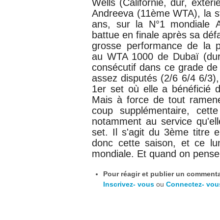
Wells
(Californie, dur, extér
Andreeva (11ème WTA), la st
ans,
sur la N°1 mondiale
battue en finale après sa défai
grosse performance de la pé
au
WTA 1000 de
Dubaï (dur
consécutif dans ce grade de
assez disputés (2/6 6/4 6/3)
1er set où elle a bénéficié
Mais à force de tout ramener
coup supplémentaire, cette
notamment au service qu'ell
set. Il s'agit du 3ème titre
donc cette saison, et ce lu
mondiale. Et quand on pense 
Pour réagir et publier un commentai
Inscrivez- vous
ou
Connectez- vou