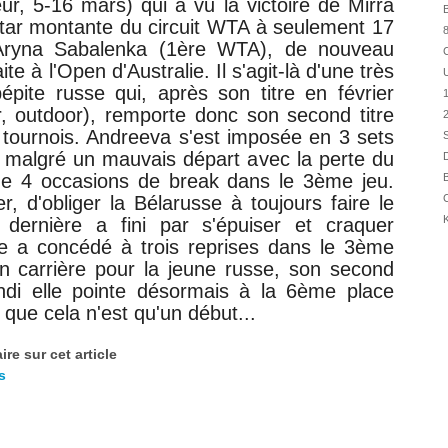
ieur, 5-16 mars) qui a vu la victoire de
Mirra
31/07
B
ar montante du circuit WTA à seulement 17
8
30/07
Aryna Sabalenka (1ère WTA), de nouveau
30/07
te à l'Open d'Australie. Il s'agit-là d'une très
U
28/07
pite russe qui, après son titre en février
, outdoor), remporte donc son second titre
28/07
2
 tournois. Andreeva s'est imposée en 3 sets
S
27/07
, malgré un mauvais départ avec la perte du
D
27/07
 de 4 occasions de break dans le 3ème jeu.
B
25/07
, d'obliger la Bélarusse à toujours faire le
C
25/07
K
 dernière a fini par s'épuiser et craquer
24/07
e a concédé à trois reprises dans le 3ème
 en carrière pour la jeune russe, son second
24/07
ndi elle pointe désormais à la 6ème place
23/07
que cela n'est qu'un début...
23/07
re sur cet article
s