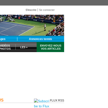
S'inscrire
Se connecter
ages
Annonces tennis
VIDÉOS
ENVOYEZ-NOUS
LES +
PHOTOS
VOS ARTICLES
WS
FLUX RSS