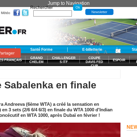
Jump to Navigation
Rechercher
Newsletter
Météo
t
Santé Forme
E-billetterie
-
+
St
A
A
0
artager
GRAND
CHALLENGER
COUPE
ES FRANÇAIS
ESPOIR
CHELEM
S ITF
DAVIS FED
CUP
S
Sabalenka en finale
ra Andreeva (6ème WTA) a créé la sensation en
n 3 sets (2/6 6/4 6/3) en finale du WTA 1000 d'Indian
e concécutif en WTA 1000, après Dubaï en février !
NE