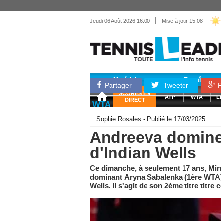
|
Jeudi 06 Août 2026 16:00
Mise à jour 15:08
Matériel
Entraînemen
Partager
Tweeter
P
SCORES EN
ATP
WTA
L
DIRECT
WTA
Sophie Rosales - Publié le 17/03/2025
Andreeva domine 
d'Indian Wells
Ce dimanche, à seulement 17 ans, Mir
dominant Aryna Sabalenka (1ère WTA) e
Wells. Il s'agit de son 2ème titre titr