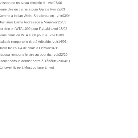
ATP Wash.
Pas de 1/4 pour Humbert et Atmane
oisson de nouveau éliminée d'...
voir
27/06
ème titre en carrière pour Garcia !
voir
29/03
WTA Washington
Déjà fini pour Fernandez
Comme à Indian Wells, Sabalenka en...
voir
03/04
ATP Washington
De Minaur domine Tsitsipas
ne finale Barty/ Andreescu à Miami
voir
26/03
WTA Washington
Fernandez débute bien
1er titre en WTA 1000 pour Rybakina
voir
15/02
ATP Washington
Fritz et Musetti en 1/8èmes
ème finale en WTA 1000 pour la...
voir
15/09
wiatek remporte le titre à Adélaïde !
voir
14/01
WTA Prague
Tagger, premier sacre à 18 ans
odin file en 1/4 de finale à Linz
voir
04/11
ATP Estoril
Van Assche remporte son 1er...
adosa remporte le titre au bout du...
voir
22/10
ATP Kitzbühel
Halys débloque son compteur !
ornet dans le dernier carré à Ténérife
voir
04/11
ATP Estoril
Van Assche s'offre Rublev
ontaveit titrée à Moscou face à...
voir
ATP Kitzbühel
Halys rallie les 1/2 finales
ATP Estoril
Van Assche en 1/4 de finale
ATP Estoril
Jacquet s'incline de...
ATP Kitzbühel
Halys domine Vacherot en deux...