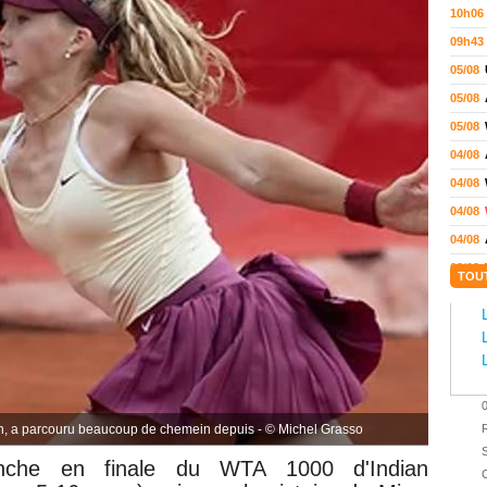
10h06
09h43
05/08
05/08
05/08
04/08
04/08
04/08
04/08
03/08
TOU
02/08
02/08
01/08
01/08
01/08
4n, a parcouru beaucoup de chemein depuis - © Michel Grasso
31/07
S
anche en finale du
WTA 1000 d'
Indian
31/07
C