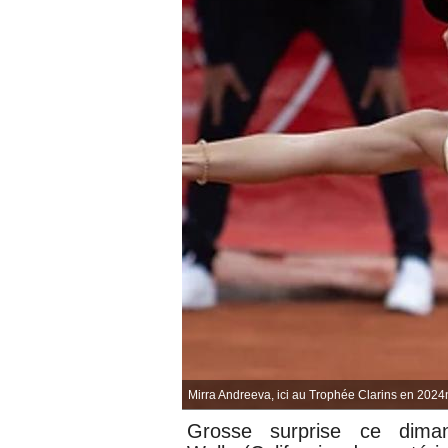
Mirra Andreeva, ici au Trophée Clarins en 202
Grosse surprise ce dim