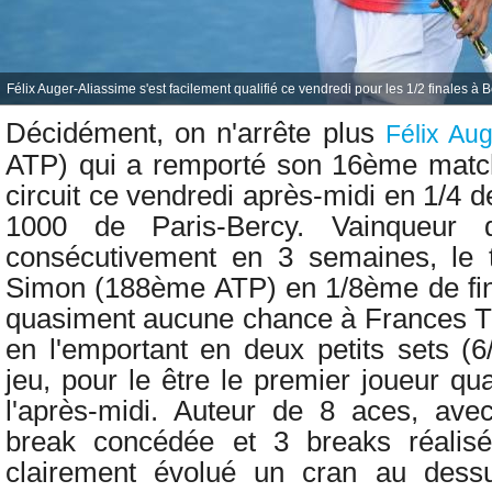
Félix Auger-Aliassime s'est facilement qualifié ce vendredi pour les 1/2 finales à 
Décidément, on n'arrête plus
Félix Aug
ATP) qui a remporté son 16ème match
circuit ce vendredi après-midi en
1/4 d
1000 de Paris-Bercy. Vainqueur 
consécutivement en
3 semaines, le
Simon (188ème ATP) en
1/8ème de fin
quasiment aucune chance à Frances T
en l'emportant en deux petits sets (6
jeu, pour le être le premier joueur qu
l'après-midi. Auteur de 8 aces, ave
break concédée et 3 breaks réalis
clairement évolué un cran au dessu