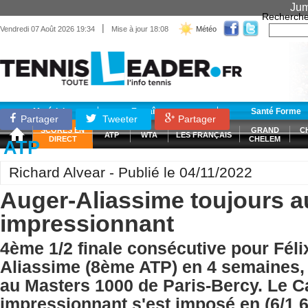
Jum
Recherche
|
Vendredi 07 Août 2026 19:34
Mise à jour 18:08
Météo
Matériel
Entraînement
Santé Forme
Partager
Tweeter
Partager
SCORES EN
GRAND
C
ATP
WTA
LES FRANÇAIS
DIRECT
CHELEM
ATP
Richard Alvear - Publié le 04/11/2022
Auger-Aliassime toujours a
impressionnant
4ème 1/2 finale consécutive pour Féli
Aliassime (8ème ATP) en 4 semaines,
au Masters 1000 de Paris-Bercy. Le C
impressionnant s'est imposé en (6/1 6