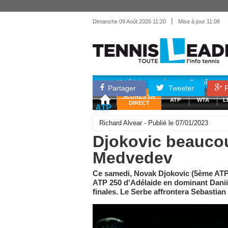
|
Dimanche 09 Août 2026 11:20
Mise à jour 11:08
Matériel
Entraînemen
Partager
Tweeter
P
SCORES EN
ATP
WTA
L
DIRECT
ATP
Richard Alvear - Publié le 07/01/2023
Djokovic beaucou
Medvedev
Ce samedi, Novak Djokovic (5ème ATP) s
ATP 250 d'Adélaide en dominant Daniil
finales. Le Serbe affrontera Sebastian