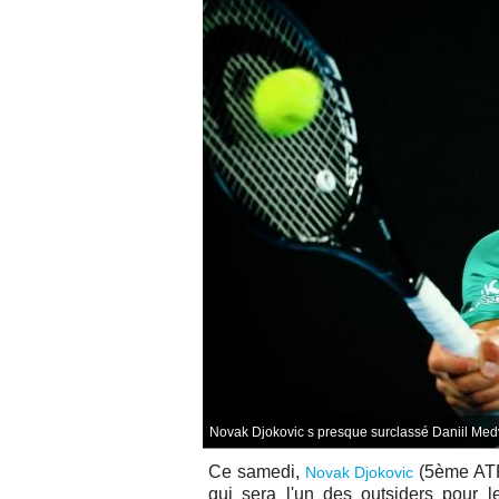
Novak Djokovic s presque surclassé Daniil Medv
Ce samedi,
(5ème ATP
Novak Djokovic
qui sera l'un des outsiders pour le