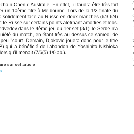
02/08
A
chain Open d'Australie. En effet, il faudra être très fort
T
01/08
 un 10ème titre à Melbourne. Lors de la 1/2 finale du
C
 très solidement face au Russe en deux manches (6/3 6/4)
01/08
P
le Russe sur certains points aletrnant amorties et lobs.
01/08
dvedev dans le 4ème jeu du 1er set (3/1), le Serbe n'a
31/07
quiété du match, en étant très au dessus ce samedi de
U
 peu "court" Demain, Djokovic jouera donc pour le titre
31/07
 qui a bénéficié de l'abandon de Yoshihito Nishioka
H
31/07
rs qu'il menait (7/6(5) 1/0 ab.).
1
30/07
5
re sur cet article
30/07
s
28/07
28/07
27/07
27/07