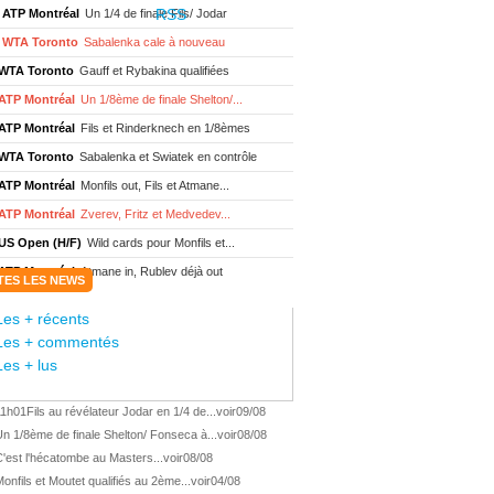
ATP Montréal
Un 1/4 de finale Fils/ Jodar
WTA Toronto
Sabalenka cale à nouveau
WTA Toronto
Gauff et Rybakina qualifiées
ATP Montréal
Un 1/8ème de finale Shelton/...
ATP Montréal
Fils et Rinderknech en 1/8èmes
WTA Toronto
Sabalenka et Swiatek en contrôle
ATP Montréal
Monfils out, Fils et Atmane...
ATP Montréal
Zverev, Fritz et Medvedev...
US Open (H/F)
Wild cards pour Monfils et...
ATP Montréal
Atmane in, Rublev déjà out
TES LES NEWS
WTA Toronto
Sabalenka et Swiatek au 3ème tour
Les + récents
ATP Montréal
Monfils et Moutet au 2ème tour
Les + commentés
WTA Toronto
Boisson encore éliminée d'...
Les + lus
WTA Wash.
Eala renverse Pegula en finale
11h01
Fils au révélateur Jodar en 1/4 de...
voir
09/08
ATP Wash.
Fritz domine Jodar en finale
n 1/8ème de finale Shelton/ Fonseca à...
voir
08/08
WTA Memphis
Liutova, 16 ans et déjà titrée
'est l'hécatombe au Masters...
voir
08/08
ATP Wash.
Une finale Fritz/ Jodar
onfils et Moutet qualifiés au 2ème...
voir
04/08