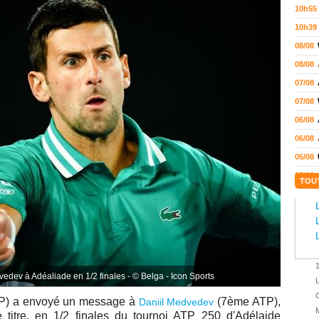
10h55
10h39
08/08
08/08
07/08
07/08
06/08
06/08
05/08
05/08
TOU
05/08
04/08
04/08
04/08
04/08
edev à Adéaliade en 1/2 finales - © Belga - Icon Sports
U
03/08
C
) a envoyé un message à
(7ème ATP),
Daniil Medvedev
02/08
M
 titre, en 1/2 finales
du tournoi ATP 250 d'Adélaide