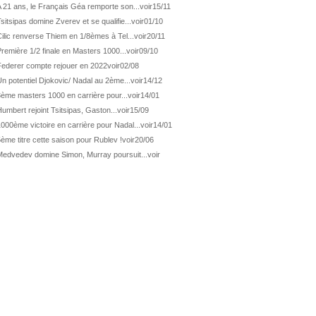
ATP Los Cabos
Géa remporte le titre !
 21 ans, le Français Géa remporte son...
voir
15/11
sitsipas domine Zverev et se qualifie...
voir
01/10
WTA Wash.
Eala domine Svitolina
ilic renverse Thiem en 1/8èmes à Tel...
voir
20/11
ATP Wash.
De Minaur éliminé en 1/4
remière 1/2 finale en Masters 1000...
voir
09/10
ATP Los Cabos
Géa en finale !
Federer compte rejouer en 2022
voir
02/08
ATP Los Cabos
1ère 1/2 finale pour Géa
n potentiel Djokovic/ Nadal au 2ème...
voir
14/12
3ème masters 1000 en carrière pour...
voir
14/01
WTA Washington
Svitolina et Pegula en 1/4
umbert rejoint Tsitsipas, Gaston...
voir
15/09
ATP Wash.
Pas de 1/4 pour Humbert et Atmane
000ème victoire en carrière pour Nadal...
voir
14/01
WTA Washington
Déjà fini pour Fernandez
ème titre cette saison pour Rublev !
voir
20/06
ATP Washington
De Minaur domine Tsitsipas
Medvedev domine Simon, Murray poursuit...
voir
WTA Washington
Fernandez débute bien
ATP Washington
Fritz et Musetti en 1/8èmes
WTA Prague
Tagger, premier sacre à 18 ans
ATP Estoril
Van Assche remporte son 1er...