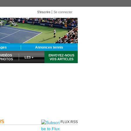
S'inscrire
Se connecter
ages
Annonces tennis
VIDÉOS
ENVOYEZ-NOUS
LES +
PHOTOS
VOS ARTICLES
WS
FLUX RSS