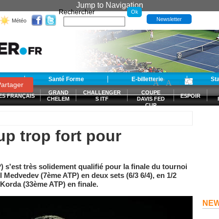
Jump to Navigation
Rechercher
Newsletter
Météo
t
Santé Forme
E-billetterie
-
+
St
A
A
0
artager
GRAND
CHALLENGER
COUPE
ES FRANÇAIS
ESPOIR
CHELEM
S ITF
DAVIS FED
CUP
S
p trop fort pour
'est très solidement qualifié pour la finale du tournoi
 Medvedev (7ème ATP) en deux sets (6/3 6/4), en 1/2
 Korda (33ème ATP) en finale.
NE