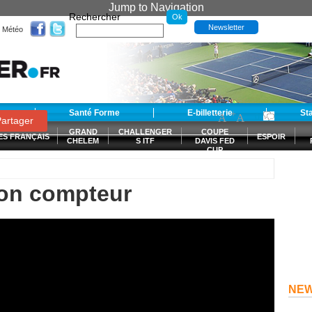
Jump to Navigation
Rechercher
Newsletter
Météo
t
Santé Forme
E-billetterie
-
+
St
A
A
0
artager
GRAND
CHALLENGER
COUPE
ES FRANÇAIS
ESPOIR
CHELEM
S ITF
DAVIS FED
CUP
S
son compteur
NE