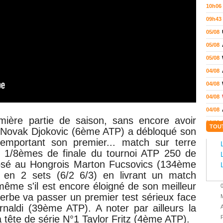
10h06
09h43
05/08
05/08
05/08
04/08
04/08
04/08
04/08
emière partie de saison, sans encore avoir
03/08
TOU
, Novak Djokovic (6ème ATP) a débloqué son
02/08
emportant son premier... match sur terre
02/08
s 1/8èmes de finale du tournoi ATP 250 de
01/08
osé au Hongrois Marton Fucsovics (134ème
 en 2 sets (6/2 6/3) en livrant un match
01/08
même s'il est encore éloigné de son meilleur
01/08
Serbe va passer un premier test sérieux face
M
31/07
Arnaldi (39ème ATP). A noter par ailleurs la
A
31/07
la tête de série N°1 Taylor Fritz (4ème ATP).
P