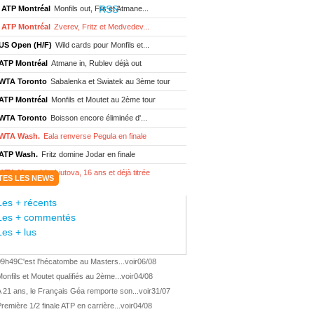
ATP Montréal
Monfils out, Fils et Atmane...
ATP Montréal
Zverev, Fritz et Medvedev...
US Open (H/F)
Wild cards pour Monfils et...
ATP Montréal
Atmane in, Rublev déjà out
WTA Toronto
Sabalenka et Swiatek au 3ème tour
ATP Montréal
Monfils et Moutet au 2ème tour
WTA Toronto
Boisson encore éliminée d'...
WTA Wash.
Eala renverse Pegula en finale
ATP Wash.
Fritz domine Jodar en finale
WTA Memphis
Liutova, 16 ans et déjà titrée
TES LES NEWS
ATP Wash.
Une finale Fritz/ Jodar
Les + récents
ATP Los Cabos
Géa remporte le titre !
Les + commentés
WTA Wash.
Eala domine Svitolina
Les + lus
ATP Wash.
De Minaur éliminé en 1/4
09h49
C'est l'hécatombe au Masters...
voir
06/08
ATP Los Cabos
Géa en finale !
onfils et Moutet qualifiés au 2ème...
voir
04/08
ATP Los Cabos
1ère 1/2 finale pour Géa
 21 ans, le Français Géa remporte son...
voir
31/07
WTA Washington
Svitolina et Pegula en 1/4
remière 1/2 finale ATP en carrière...
voir
04/08