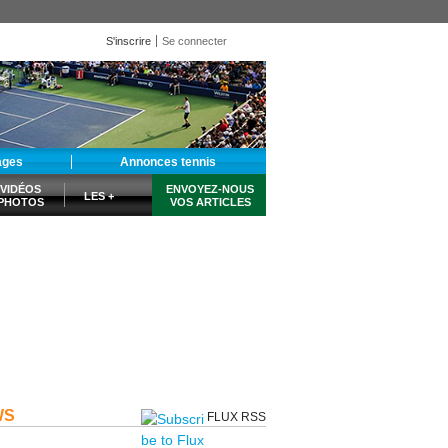
S'inscrire
Se connecter
ages
Annonces tennis
VIDÉOS
ENVOYEZ-NOUS
LES +
PHOTOS
VOS ARTICLES
WS
FLUX RSS