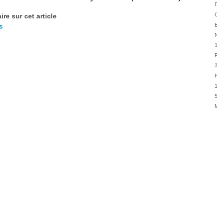
31/07
D
O
re sur cet article
30/07
B
s
30/07
N
28/07
1
28/07
F
27/07
H
27/07
1
25/07
5
25/07
24/07
24/07
23/07
23/07