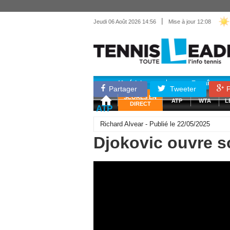
|
Jeudi 06 Août 2026 14:56
Mise à jour 12:08
Matériel
Entraînemen
Partager
Tweeter
P
SCORES EN
ATP
WTA
L
DIRECT
ATP
Richard Alvear - Publié le 22/05/2025
Djokovic ouvre 