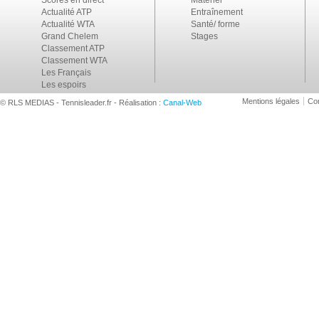
Scores en direct
Matériel
Actualité ATP
Entraînement
Actualité WTA
Santé/ forme
Grand Chelem
Stages
Classement ATP
Classement WTA
Les Français
Les espoirs
Mentions légales
Con
© RLS MEDIAS - Tennisleader.fr - Réalisation :
Canal-Web