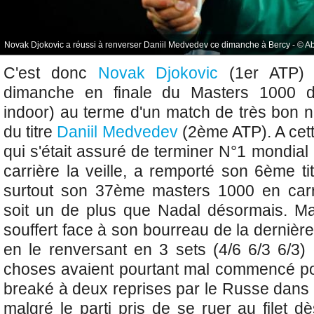
Novak Djokovic a réussi à renverser Daniil Medvedev ce dimanche à Bercy - © Ab
C'est donc
Novak Djokovic
(1er ATP) 
dimanche en finale du
Masters 1000 d
indoor) au terme d'un match de très bon 
du titre
Daniil Medvedev
(2ème ATP). A cett
qui s'était assuré de terminer N°1 mondial
carrière la veille, a remporté son 6ème ti
surtout son 37ème masters 1000 en carri
soit un de plus que Nadal désormais. Ma
souffert face à son bourreau de la dernière
en le renversant en 3 sets (4/6 6/3 6/3)
choses avaient pourtant mal commencé pou
breaké à deux reprises par le Russe dans
malgré le parti pris de se ruer au filet 