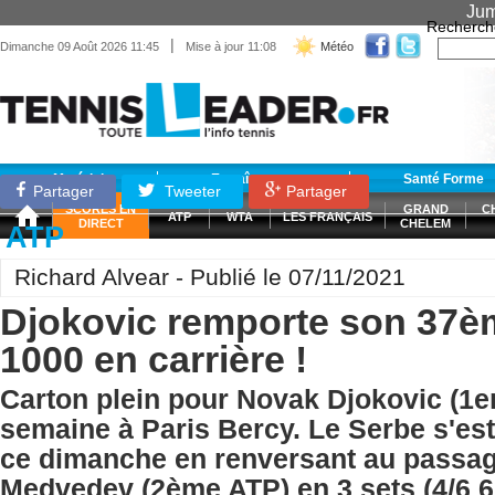
Jum
Recherch
|
Dimanche 09 Août 2026 11:45
Mise à jour 11:08
Météo
Matériel
Entraînement
Santé Forme
Partager
Tweeter
Partager
SCORES EN
GRAND
C
ATP
WTA
LES FRANÇAIS
DIRECT
CHELEM
ATP
Richard Alvear - Publié le 07/11/2021
Djokovic remporte son 37è
1000 en carrière !
Carton plein pour Novak Djokovic (1er
semaine à Paris Bercy. Le Serbe s'est
ce dimanche en renversant au passag
Medvedev (2ème ATP) en 3 sets (4/6 6/