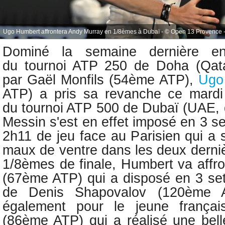
Ugo Humbert affrontera Andy Murray en 1/8èmes à Dubaï - © Open 13 Provence -
Dominé la semaine dernière 
du
tournoi ATP 250 de Doha (Qatar
par
Gaël Monfils (54ème ATP),
Ugo
ATP) a pris sa revanche ce mardi 
du
tournoi ATP 500
de
Dubaï (UAE, d
Messin s'est en effet imposé en 3 set
2h11 de jeu face au Parisien qui a 
maux de ventre dans les deux dern
1/8èmes de finale, Humbert va affr
(67ème ATP) qui a disposé en 3 sets
de Denis Shapovalov (120ème 
également pour le jeune françai
(86ème ATP) qui a réalisé une belle