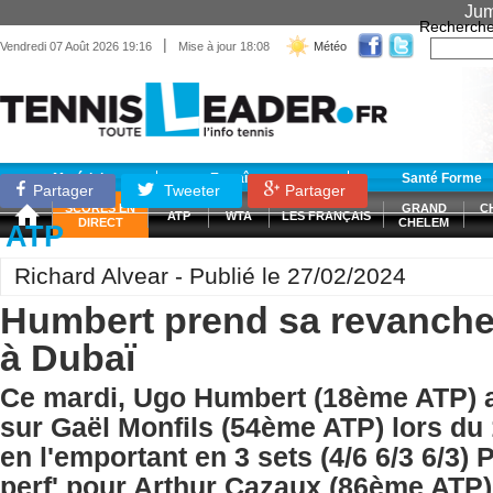
Jum
Recherche
|
Vendredi 07 Août 2026 19:16
Mise à jour 18:08
Météo
Matériel
Entraînement
Santé Forme
Partager
Tweeter
Partager
SCORES EN
GRAND
C
ATP
WTA
LES FRANÇAIS
DIRECT
CHELEM
ATP
Richard Alvear - Publié le 27/02/2024
Humbert prend sa revanche
à Dubaï
Ce mardi, Ugo Humbert (18ème ATP) a
sur Gaël Monfils (54ème ATP) lors du 
en l'emportant en 3 sets (4/6 6/3 6/3) P
perf' pour Arthur Cazaux (86ème ATP)