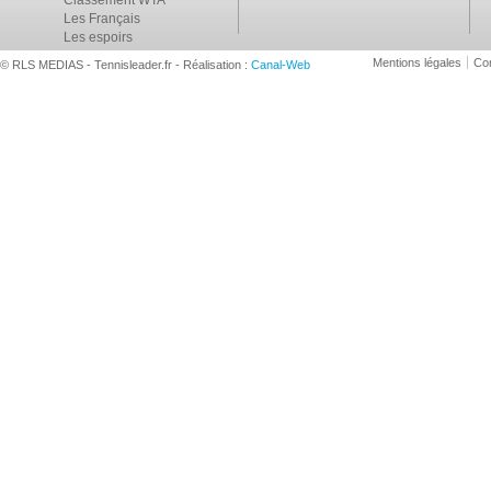
Classement WTA
Les Français
Les espoirs
Mentions légales
Con
© RLS MEDIAS - Tennisleader.fr - Réalisation :
Canal-Web