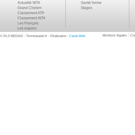
Actualité WTA
Santé/ forme
Grand Chelem
Stages
Classement ATP
Classement WTA
Les Français
Les espoirs
Mentions légales
Con
© RLS MEDIAS - Tennisleader.fr - Réalisation :
Canal-Web