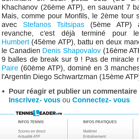
Khachanov (26ème ATP), en sauvant 7 bal
Mais, comme pour Monfils, le 2ème tour 
avec
Stefanos Tsitsipas
(5ème ATP) a
revanche, c'est déjà terminé pour 
Humbert
(45ème ATP), battu en deux manc
le Canadien
Denis Shapovalov
(16ème ATP)
9 balles de break sur 9 ! Pas de miracle
Paire
(60ème ATP), dominé en 3 manches (
l'Argentin
Diego Schwartzman (15ème ATP
Pour réagir et publier un commentaire s
Inscrivez- vous
ou
Connectez- vous
INFOS TENNIS
INFOS PRATIQUES
Scores en direct
Matériel
Actualité ATP
Entraînement