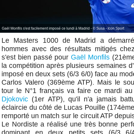
Gaël Monfils s'est facilement imposé ce lundi à Madrid - © Susa - Icon Sport
Le Masters 1000 de Madrid a démarré
hommes avec des résultats mitigés chez
s'est bien passé pour
Gaël Monfils
(21ème 
la compétition après plusieurs semaines d'
imposé en deux sets (6/3 6/0) face au mod
Carlos Valero (369ème ATP). Mais le sou
tour le N°1 français va faire ce mardi 
Djokovic
(1er ATP), qu'il n'a jamais batt
éclaircie du côté de
Lucas Pouille (174ème 
remporté un match sur le circuit ATP depuis
Le Nordiste a réalisé une très bonne per
dominant en deux petits sets (6/3 6