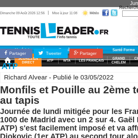
Jum
Recherch
|
Dimanche 09 Août 2026 12:56
Mise à jour 11:08
Météo
Matériel
Entraînement
Santé Forme
Partager
Tweeter
Partager
SCORES EN
GRAND
C
ATP
WTA
LES FRANÇAIS
DIRECT
CHELEM
ATP
Richard Alvear - Publié le 03/05/2022
Monfils et Pouille au 2ème 
au tapis
Journée de lundi mitigée pour les Fr
1000 de Madrid avec un 2 sur 4. Gaël
ATP) s'est facilement imposé et va af
Djokovic (1er ATP) au second tour al