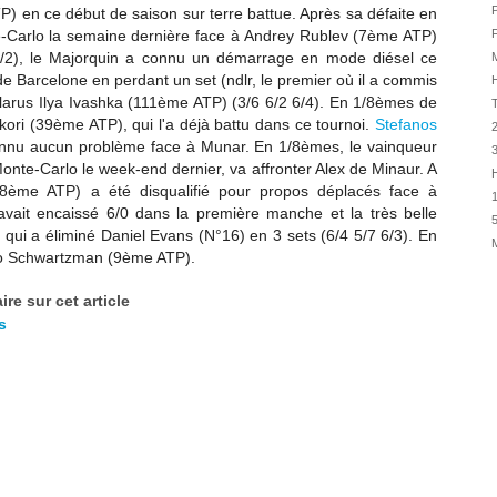
01/08
P
) en ce début de saison sur terre battue. Après sa défaite en
Carlo la semaine dernière face à
Andrey Rublev (7ème ATP)
F
01/08
 6/2), le Majorquin a connu un démarrage en mode diésel ce
M
31/07
e Barcelone en perdant un set (ndlr, le premier où il a commis
H
31/07
larus Ilya Ivashka (111ème ATP) (3/6 6/2 6/4). En 1/8èmes de
hikori (39ème ATP), qui l'a déjà battu dans ce tournoi.
Stefanos
31/07
onnu aucun problème face à Munar. En 1/8èmes, le vainqueur
30/07
Monte-Carlo le week-end dernier,
va affronter Alex de Minaur. A
H
30/07
18ème ATP) a été disqualifié pour propos déplacés face à
1
28/07
 avait encaissé 6/0 dans la première manche et la très belle
5
ui a éliminé Daniel Evans (N°16) en 3 sets (6/4 5/7 6/3). En
28/07
ego Schwartzman (9ème ATP).
27/07
27/07
re sur cet article
s
25/07
25/07