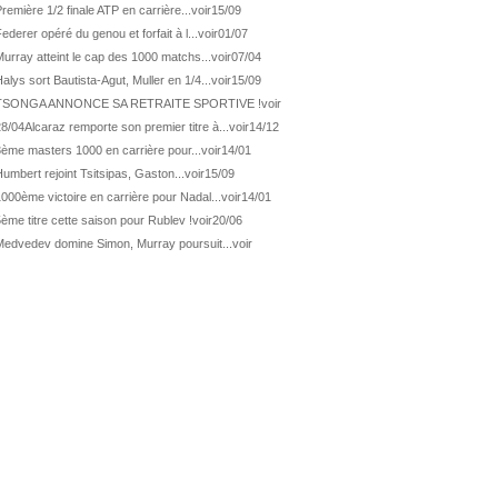
ATP Wash.
De Minaur éliminé en 1/4
remière 1/2 finale ATP en carrière...
voir
15/09
ederer opéré du genou et forfait à l...
voir
01/07
ATP Los Cabos
Géa en finale !
urray atteint le cap des 1000 matchs...
voir
07/04
ATP Los Cabos
1ère 1/2 finale pour Géa
alys sort Bautista-Agut, Muller en 1/4...
voir
15/09
WTA Washington
Svitolina et Pegula en 1/4
TSONGA ANNONCE SA RETRAITE SPORTIVE !
voir
ATP Wash.
Pas de 1/4 pour Humbert et Atmane
28/04
Alcaraz remporte son premier titre à...
voir
14/12
3ème masters 1000 en carrière pour...
voir
14/01
WTA Washington
Déjà fini pour Fernandez
umbert rejoint Tsitsipas, Gaston...
voir
15/09
ATP Washington
De Minaur domine Tsitsipas
000ème victoire en carrière pour Nadal...
voir
14/01
WTA Washington
Fernandez débute bien
ème titre cette saison pour Rublev !
voir
20/06
ATP Washington
Fritz et Musetti en 1/8èmes
Medvedev domine Simon, Murray poursuit...
voir
WTA Prague
Tagger, premier sacre à 18 ans
ATP Estoril
Van Assche remporte son 1er...
ATP Kitzbühel
Halys débloque son compteur !
ATP Estoril
Van Assche s'offre Rublev