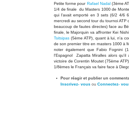
Petite forme pour
Rafael Nadal
(3ème ATP
1/4 de finale
du Masters 1000 de Monte-
qui l'avait emporté en 3 sets (6/2 4/6
mercredi au second tour du tournoi ATP d
beaucoup de fautes directes) face au Bé
finale, le Majorquin va affronter Kei Nis
Tsitsipas
(5ème ATP), quant à lui, n'a c
de
son premier titre en masters 1000 à 
noter également que
Fabio Fognini (
l'Espagnol Zapatta Miralles alors qu'il
victoire de
Corentin Moutet (75ème ATP) q
1/8èmes le Français va faire face à Di
Pour réagir et publier un commentai
Inscrivez- vous
ou
Connectez- vou