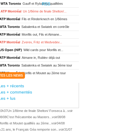
WTA Toronto
Gauff et Rybakina qualifiées
ATP Montréal
Un 1/8ème de finale Shelton/...
ATP Montréal
Fils et Rinderknech en 1/8èmes
WTA Toronto
Sabalenka et Swiatek en contrôle
ATP Montréal
Monfils out, Fils et Atmane...
ATP Montréal
Zverev, Fritz et Medvedev...
US Open (H/F)
Wild cards pour Monfils et...
ATP Montréal
Atmane in, Rublev déjà out
WTA Toronto
Sabalenka et Swiatek au 3ème tour
ATP Montréal
Monfils et Moutet au 2ème tour
TES LES NEWS
WTA Toronto
Boisson encore éliminée d'...
Les + récents
WTA Wash.
Eala renverse Pegula en finale
Les + commentés
ATP Wash.
Fritz domine Jodar en finale
Les + lus
WTA Memphis
Liutova, 16 ans et déjà titrée
10h37
Un 1/8ème de finale Shelton/ Fonseca à...
voir
ATP Wash.
Une finale Fritz/ Jodar
08/08
C'est l'hécatombe au Masters...
voir
08/08
ATP Los Cabos
Géa remporte le titre !
onfils et Moutet qualifiés au 2ème...
voir
04/08
WTA Wash.
Eala domine Svitolina
 21 ans, le Français Géa remporte son...
voir
31/07