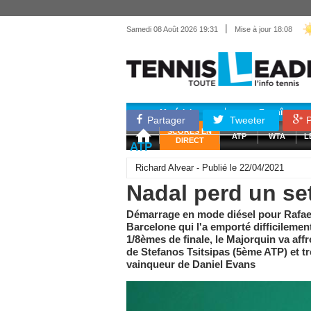
|
Samedi 08 Août 2026 19:31
Mise à jour 18:08
Matériel
Entraînemen
Partager
Tweeter
P
SCORES EN
ATP
WTA
L
DIRECT
ATP
Richard Alvear - Publié le 22/04/2021
Nadal perd un se
Démarrage en mode diésel pour Rafae
Barcelone qui l'a emporté difficilement
1/8èmes de finale, le Majorquin va affr
de Stefanos Tsitsipas (5ème ATP) et tr
vainqueur de Daniel Evans