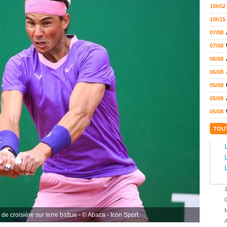
10h52
10h15
07/08
07/08
06/08
06/08
05/08
05/08
05/08
04/08
TOU
04/08
04/08
04/08
03/08
02/08
02/08
M
de croisière sur terre battue - © Abaca - Icon Sport
01/08
A