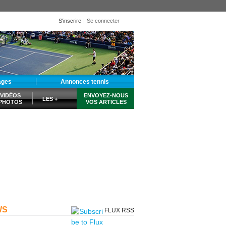
S'inscrire
Se connecter
ages
Annonces tennis
VIDÉOS
ENVOYEZ-NOUS
LES +
PHOTOS
VOS ARTICLES
WS
FLUX RSS