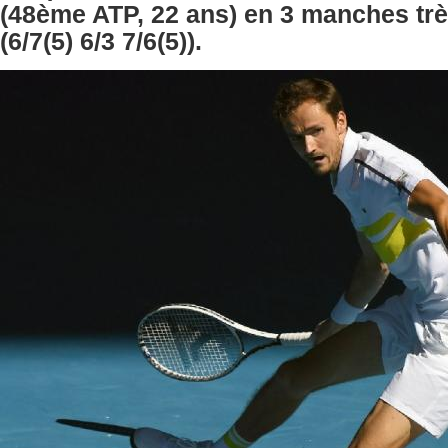
(48ème ATP, 22 ans) en 3 manches tr
(6/7(5) 6/3 7/6(5)).