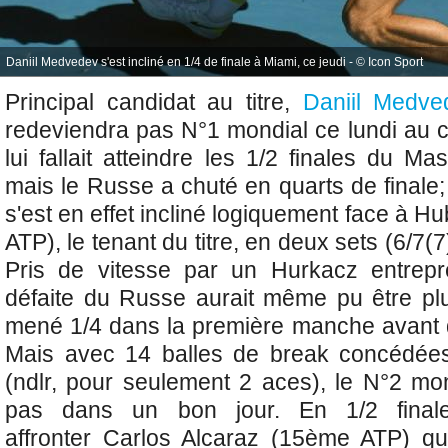
Daniil Medvedev s'est incliné en 1/4 de finale à Miami, ce jeudi - © Icon Sport
Principal candidat au titre,
Daniil Medve
redeviendra pas N°1 mondial ce lundi au c
lui fallait atteindre les 1/2 finales du 
mais le Russe a chuté en quarts de finale
s'est en effet incliné logiquement face à
Hu
ATP), le tenant du titre, en deux sets (6/7(7
Pris de vitesse par un Hurkacz entrepre
défaite du Russe aurait même pu être plus
mené 1/4 dans la première manche avant d
Mais avec 14 balles de break concédées
(ndlr, pour seulement 2 aces), le N°2 mon
pas dans un bon jour. En 1/2 finale
affronter
Carlos Alcaraz (15ème ATP) qui 