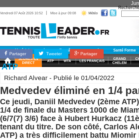
Jum
Recherche
|
Vendredi 07 Août 2026 10:52
Mise à jour 09:08
Météo
Matériel
Entraînement
Santé Forme
Partager
Tweeter
Partager
SCORES EN
GRAND
C
ATP
WTA
LES FRANÇAIS
DIRECT
CHELEM
ATP
Richard Alvear - Publié le 01/04/2022
Medvedev éliminé en 1/4 pa
Ce jeudi, Daniil Medvedev (2ème ATP) 
1/4 de finale du Masters 1000 de Miam
(6/7(7) 3/6) face à Hubert Hurkacz (11
tenant du titre. De son côté, Carlos A
ATP) a très difficilement battu Miomi