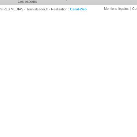
Les espoirs
Mentions légales
Con
© RLS MEDIAS - Tennisleader.fr - Réalisation :
Canal-Web