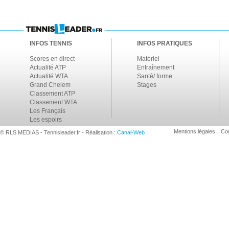
INFOS TENNIS
INFOS PRATIQUES
Scores en direct
Matériel
Actualité ATP
Entraînement
Actualité WTA
Santé/ forme
Grand Chelem
Stages
Classement ATP
Classement WTA
Les Français
Les espoirs
Mentions légales
Con
© RLS MEDIAS - Tennisleader.fr - Réalisation :
Canal-Web