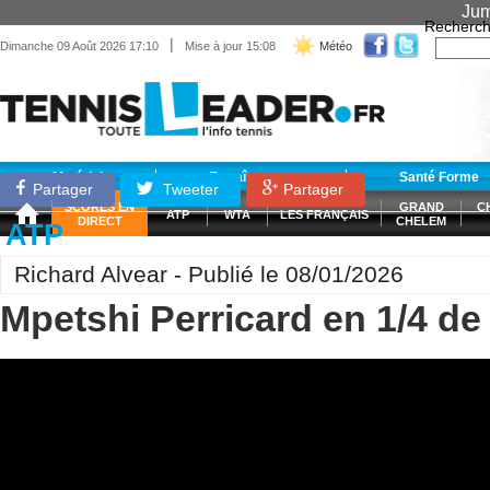
Jum
Recherch
|
Dimanche 09 Août 2026 17:10
Mise à jour 15:08
Météo
Matériel
Entraînement
Santé Forme
Partager
Tweeter
Partager
SCORES EN
GRAND
C
ATP
WTA
LES FRANÇAIS
DIRECT
CHELEM
ATP
Richard Alvear - Publié le 08/01/2026
Mpetshi Perricard en 1/4 de 