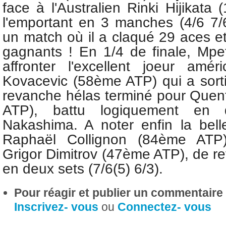
face à l'Australien Rinki Hijikat
l'emportant en 3 manches (4/6 7/6
un match où il a claqué 29 aces et
gagnants ! En 1/4 de finale,
Mpet
affronter l'excellent joeur amé
Kovacevic (58ème ATP) qui a sorti
revanche hélas terminé pour Quen
ATP), battu logiquement en 
Nakashima. A noter enfin la bell
Raphaël Collignon (84ème ATP)
Grigor Dimitrov (47ème ATP), de re
en deux sets (7/6(5) 6/3).
Pour réagir et publier un commentaire s
Inscrivez- vous
ou
Connectez- vous