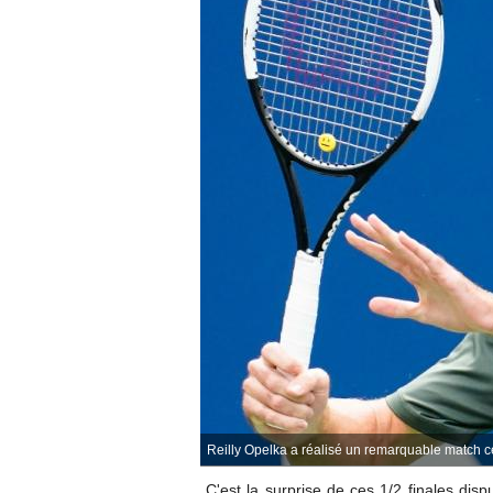
Reilly Opelka a réalisé un remarquable match ce
C'est la surprise de ces 1/2 finales dis