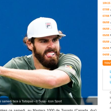
10h15
07/08
07/08
06/08
06/08
05/08
05/08
05/08
04/08
04/08
TOU
04/08
04/08
03/08
02/08
02/08
M
01/08
 samedi face à Tsitsipas - © Susa - Icon Sport
A
01/08
P
putées ce samedi,
au Masters 1000 de Toronto (Canada, dur).