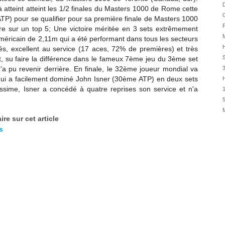
01/08
D
 atteint atteint les 1/2 finales du Masters 1000 de Rome cette
31/07
P) pour se qualifier pour sa première finale de Masters 1000
F
ière sur un top 5; Une victoire méritée en 3 sets extrêmement
31/07
M
américain de 2,11m qui a été performant dans tous les secteurs
31/07
H
s, excellent au service (17 aces, 72% de premières) et très
30/07
t, su faire la différence dans le fameux 7ème jeu du 3ème set
n'a pu revenir derrière. En finale, le 32ème joueur mondial va
30/07
ui a facilement dominé
John Isner (30ème ATP) en deux sets
H
28/07
rissime, Isner a concédé à quatre reprises son service et n'a
1
28/07
5
27/07
re sur cet article
27/07
s
25/07
25/07
24/07