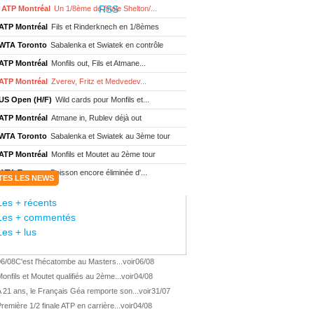
ATP Montréal
Un 1/8ème de finale Shelton/...
ATP Montréal
Fils et Rinderknech en 1/8èmes
WTA Toronto
Sabalenka et Swiatek en contrôle
ATP Montréal
Monfils out, Fils et Atmane...
ATP Montréal
Zverev, Fritz et Medvedev...
US Open (H/F)
Wild cards pour Monfils et...
ATP Montréal
Atmane in, Rublev déjà out
WTA Toronto
Sabalenka et Swiatek au 3ème tour
ATP Montréal
Monfils et Moutet au 2ème tour
WTA Toronto
Boisson encore éliminée d'...
TES LES NEWS
WTA Wash.
Eala renverse Pegula en finale
Les + récents
ATP Wash.
Fritz domine Jodar en finale
Les + commentés
WTA Memphis
Liutova, 16 ans et déjà titrée
Les + lus
ATP Wash.
Une finale Fritz/ Jodar
06/08
C'est l'hécatombe au Masters...
voir
06/08
ATP Los Cabos
Géa remporte le titre !
onfils et Moutet qualifiés au 2ème...
voir
04/08
WTA Wash.
Eala domine Svitolina
 21 ans, le Français Géa remporte son...
voir
31/07
ATP Wash.
De Minaur éliminé en 1/4
remière 1/2 finale ATP en carrière...
voir
04/08