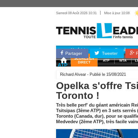
|
Samedi 08 Août 2026 10:31
Mise à jour 10:08
Matériel
Entraînemen
Partager
Tweeter
P
SCORES EN
ATP
WTA
L
DIRECT
ATP
Richard Alvear - Publié le 15/08/2021
Opelka s'offre Tsi
Toronto !
Très belle perf' du géant américain R
Tsitsipas (3ème ATP) en 3 sets serrés (
Toronto (Canada, dur), pour se qualifie
Medvedev (2ème ATP), très facile vain