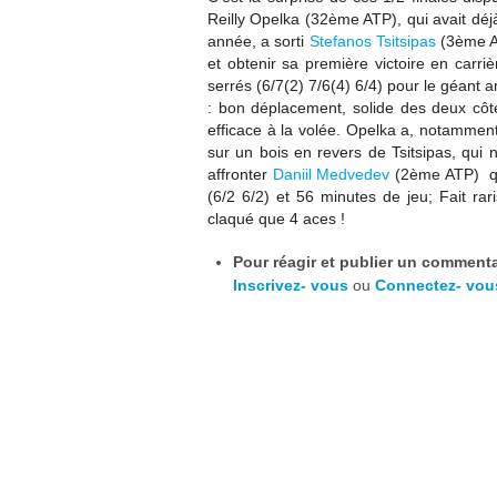
Reilly Opelka (32ème ATP), qui avait déjà
année, a sorti
Stefanos Tsitsipas
(3ème AT
et obtenir sa première victoire en carr
serrés (6/7(2) 7/6(4) 6/4) pour le géant 
: bon déplacement, solide des deux côté
efficace à la volée. Opelka a, notammen
sur un bois en revers de Tsitsipas, qui 
affronter
Daniil Medvedev
(2ème ATP)
q
(6/2 6/2) et 56 minutes de jeu; Fait ra
claqué que 4 aces !
Pour réagir et publier un commentai
Inscrivez- vous
ou
Connectez- vou