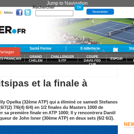
Jump to Navigation
Rechercher
Newsletter
Météo
t
Santé Forme
E-billetterie
-
+
St
A
A
0
artager
GRAND
CHALLENGER
COUPE
ES FRANÇAIS
ESPOIR
CHELEM
S ITF
DAVIS FED
CUP
S
tsipas et la finale à
eilly Opelka (32ème ATP) qui a éliminé ce samedi Stefanos
6/7(2) 7/6(4) 6/4) en 1/2 finales du Masters 1000 de
r sa première finale en ATP 1000; Il y rencontrera Daniil
queur de John Isner (30ème ATP) en deux sets (6/2 6/2).
NE