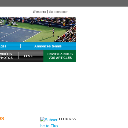
S'inscrire
Se connecter
ages
Annonces tennis
VIDÉOS
ENVOYEZ-NOUS
LES +
PHOTOS
VOS ARTICLES
WS
FLUX RSS