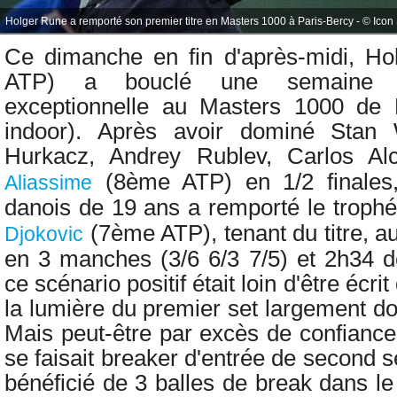
Holger Rune a remporté son premier titre en Masters 1000 à Paris-Bercy - © Icon
Ce dimanche en fin d'après-midi, H
ATP) a bouclé une semaine t
exceptionnelle au Masters 1000 de P
indoor). Après avoir dominé Stan 
Hurkacz, Andrey Rublev, Carlos Al
(8ème ATP) en 1/2 finale
Aliassime
danois de 19 ans a remporté le troph
(7ème ATP), tenant du titre, a
Djokovic
en 3 manches (3/6 6/3 7/5) et 2h34 d
ce scénario positif était loin d'être écri
la lumière du premier set largement d
Mais peut-être par excès de confiance
se faisait breaker d'entrée de second s
bénéficié de 3 balles de break dans l