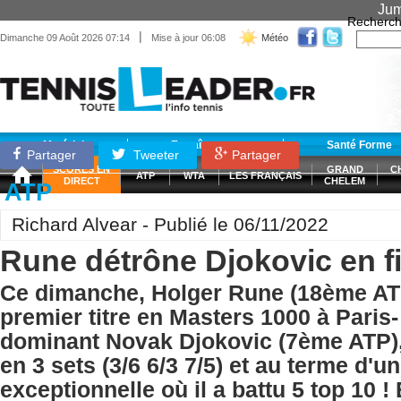
Jum
Recherch
|
Dimanche 09 Août 2026 07:14
Mise à jour 06:08
Météo
Matériel
Entraînement
Santé Forme
Partager
Tweeter
Partager
SCORES EN
GRAND
C
ATP
WTA
LES FRANÇAIS
DIRECT
CHELEM
ATP
Richard Alvear - Publié le 06/11/2022
Rune détrône Djokovic en f
Ce dimanche, Holger Rune (18ème AT
premier titre en Masters 1000 à Paris
dominant Novak Djokovic (7ème ATP), 
en 3 sets (3/6 6/3 7/5) et au terme d'
exceptionnelle où il a battu 5 top 10 !