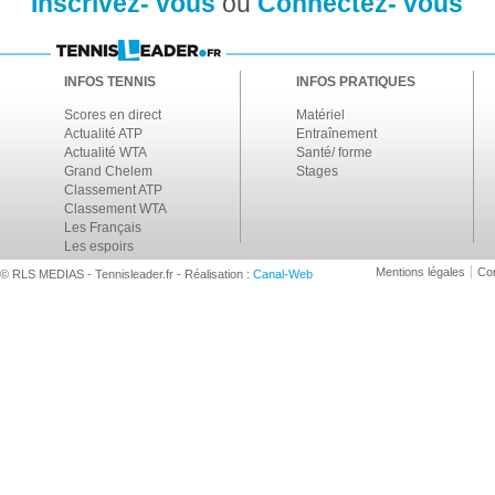
Inscrivez- vous
ou
Connectez- vous
INFOS TENNIS
INFOS PRATIQUES
Scores en direct
Matériel
Actualité ATP
Entraînement
Actualité WTA
Santé/ forme
Grand Chelem
Stages
Classement ATP
Classement WTA
Les Français
Les espoirs
Mentions légales
Con
© RLS MEDIAS - Tennisleader.fr - Réalisation :
Canal-Web