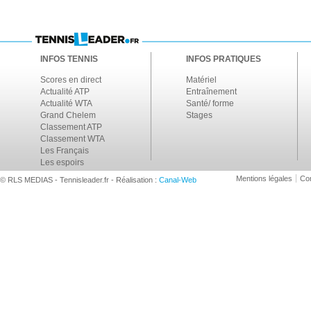
INFOS TENNIS
INFOS PRATIQUES
Scores en direct
Matériel
Actualité ATP
Entraînement
Actualité WTA
Santé/ forme
Grand Chelem
Stages
Classement ATP
Classement WTA
Les Français
Les espoirs
Mentions légales
Con
© RLS MEDIAS - Tennisleader.fr - Réalisation :
Canal-Web