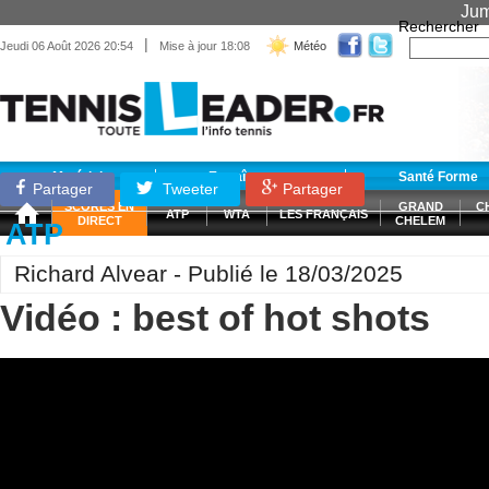
Jum
Rechercher
|
Jeudi 06 Août 2026 20:54
Mise à jour 18:08
Météo
Matériel
Entraînement
Santé Forme
Partager
Tweeter
Partager
SCORES EN
GRAND
C
ATP
WTA
LES FRANÇAIS
DIRECT
CHELEM
ATP
Richard Alvear - Publié le 18/03/2025
Vidéo : best of hot shots