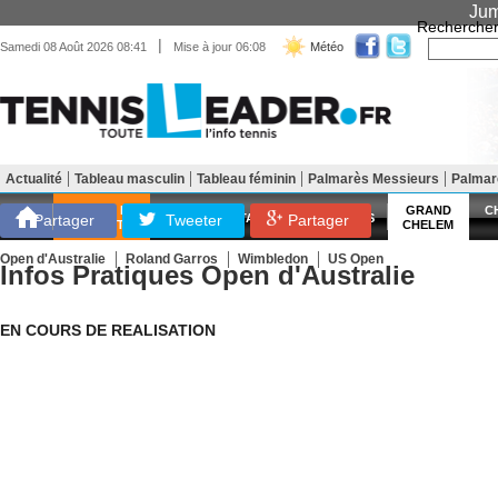
Jum
Recherche
|
Samedi 08 Août 2026 08:41
Mise à jour 06:08
Météo
Actualité
Tableau masculin
Tableau féminin
Palmarès Messieurs
Palma
Matériel
Entraînement
Santé Forme
SCORES EN
GRAND
C
Partager
Tweeter
ATP
WTA
LES FRANÇAIS
Partager
DIRECT
CHELEM
Open d'Australie
Roland Garros
Wimbledon
US Open
Infos Pratiques Open d'Australie
EN COURS DE REALISATION