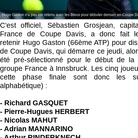
Hugo Gaston n'a pas été retenu avec les Bleus pour débuter demain en Coupe Da
C'est officiel, Sébastien Grosjean, capi
France de Coupe Davis, a donc fait 
retenir
Hugo Gaston (66ème ATP) pour disp
de Coupe Davis, qui démarre ce jeudi, alor
été pré-sélectionné pour le début de la 
groupe France
à Innsbruck. Les
cinq joueu
cette phase finale sont donc les s
alphabétique) :
- Richard GASQUET
- Pierre-Hugues HERBERT
- Nicolas MAHUT
- Adrian MANNARINO
- Arthur RINDERKNECH