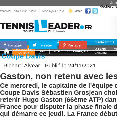
Jum
Recherche
|
Vendredi 07 Août 2026 14:08
Mise à jour 12:08
Météo
Matériel
Entraînement
Santé Forme
Partager
Tweeter
Partager
SCORES EN
GRAND
C
ATP
WTA
LES FRANÇAIS
DIRECT
CHELEM
Coupe Davis
Richard Alvear - Publié le 24/11/2021
Gaston, non retenu avec le
Ce mercredi, le capitaine de l’équipe
Coupe Davis Sébastien Grosjean choi
retenir Hugo Gaston (66ème ATP) dan
France pour disputer la phase finale 
qui démarre ce jeudi. La France débu