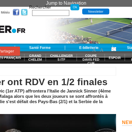
Jump to Navigation
Rechercher
Newsletter
Météo
t
Santé Forme
E-billetterie
-
+
St
A
A
0
artager
GRAND
CHALLENGER
COUPE
ES FRANÇAIS
ESPOIR
CHELEM
S ITF
DAVIS FED
CUP
S
r ont RDV en 1/2 finales
 (1er ATP) affrontera l'Italie de Jannick Sinner (4ème
Malaga alors que les deux joueurs se sont affrontés à
ie s'est défait des Pays-Bas (2/1) et la Serbie de la
NE