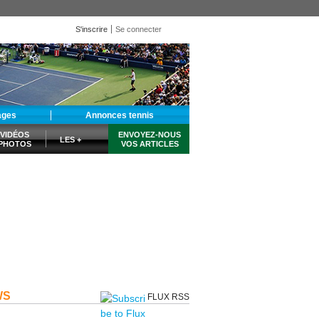
S'inscrire
Se connecter
ages
Annonces tennis
VIDÉOS
ENVOYEZ-NOUS
LES +
PHOTOS
VOS ARTICLES
WS
FLUX RSS