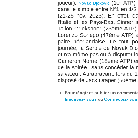
joueur),
(
1er ATP
)
Novak Djokovic
dans le simple entre N°1 en 1/2
(21-26 nov. 2023). En effet, d
l'Italie et les Pays-Bas, Sinner 
Tallon Griekspoor (23ème ATP) e
Lorenzo Sonego (47ème ATP) ave
paire néerlandaise. Le tout po
journée, la Serbie de Novak Djo
et n'a même pas eu à disputer l
Cameron Norrie (18ème ATP) en
de la soirée...sans concéder la m
salvateur. Aurapravant, lors du
disposé de Jack Draper (60ème A
Pour réagir et publier un commentai
Inscrivez- vous
ou
Connectez- vou