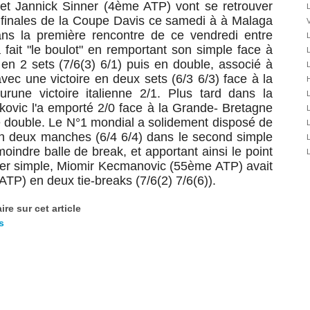
 et
Jannick Sinner (4ème ATP) vont se retrouver
31/07
L
 finales de la Coupe Davis ce samedi à
à Malaga
V
30/07
ans la première rencontre de ce vendredi entre
L
30/07
a fait "le boulot" en remportant son simple face à
L
28/07
n 2 sets (7/6(3) 6/1) puis en double, associé à
L
c une victoire en deux sets (6/3 6/3) face à la
28/07
H
urune victoire italienne 2/1. Plus tard dans la
L
27/07
kovic l'a emporté 2/0 face à la Grande- Bretagne
L
27/07
e double. Le N°1 mondial a solidement disposé de
L
25/07
 deux manches (6/4 6/4) dans le second simple
L
25/07
oindre balle de break, et apportant ainsi le point
L
 1er simple, Miomir Kecmanovic (55ème ATP) avait
24/07
TP) en deux tie-breaks (7/6(2) 7/6(6)).
24/07
23/07
re sur cet article
23/07
s