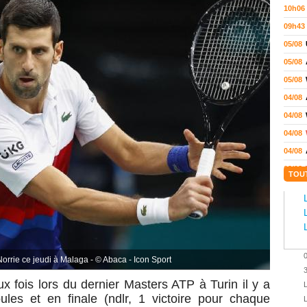
10h06
09h43
05/08
05/08
05/08
04/08
04/08
04/08
04/08
03/08
TOU
02/08
02/08
01/08
01/08
01/08
rrie ce jeudi à Malaga - © Abaca - Icon Sport
31/07
ux fois lors du dernier Masters ATP à Turin il y a
L
31/07
es et en finale (ndlr, 1 victoire pour chaque
L