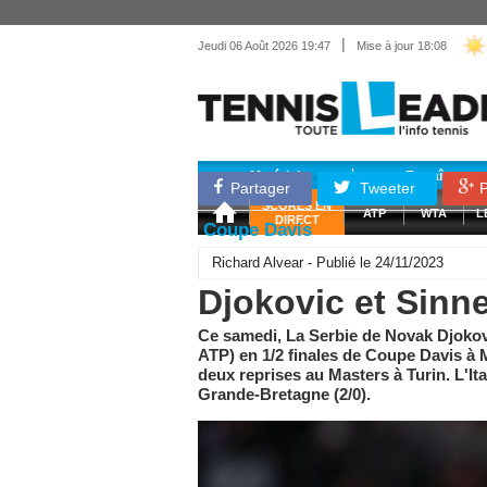
|
Jeudi 06 Août 2026 19:47
Mise à jour 18:08
Matériel
Entraînemen
Partager
Tweeter
P
SCORES EN
ATP
WTA
L
DIRECT
Coupe Davis
Richard Alvear - Publié le 24/11/2023
Djokovic et Sinne
Ce samedi, La Serbie de Novak Djokovic
ATP) en 1/2 finales de Coupe Davis à 
deux reprises au Masters à Turin. L'Ital
Grande-Bretagne (2/0).