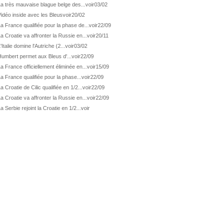
ATP Wash.
Pas de 1/4 pour Humbert et Atmane
a très mauvaise blague belge des...
voir
03/02
idéo inside avec les Bleus
voir
20/02
WTA Washington
Déjà fini pour Fernandez
a France qualifiée pour la phase de...
voir
22/09
ATP Washington
De Minaur domine Tsitsipas
a Croatie va affronter la Russie en...
voir
20/11
WTA Washington
Fernandez débute bien
'Italie domine l'Autriche (2...
voir
03/02
ATP Washington
Fritz et Musetti en 1/8èmes
umbert permet aux Bleus d'...
voir
22/09
a France officiellement éliminée en...
voir
15/09
WTA Prague
Tagger, premier sacre à 18 ans
a France qualifiée pour la phase...
voir
22/09
ATP Estoril
Van Assche remporte son 1er...
a Croatie de Cilic qualifiée en 1/2...
voir
22/09
ATP Kitzbühel
Halys débloque son compteur !
a Croatie va affronter la Russie en...
voir
22/09
ATP Estoril
Van Assche s'offre Rublev
a Serbie rejoint la Croatie en 1/2...
voir
ATP Kitzbühel
Halys rallie les 1/2 finales
ATP Estoril
Van Assche en 1/4 de finale
ATP Estoril
Jacquet s'incline de...
ATP Kitzbühel
Halys domine Vacherot en deux...