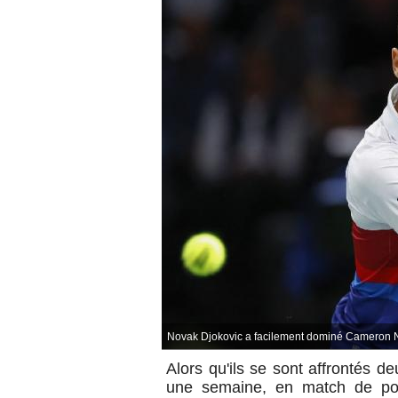
Novak Djokovic a facilement dominé Cameron No
Alors qu'ils se sont affrontés de
une semaine, en match de poul