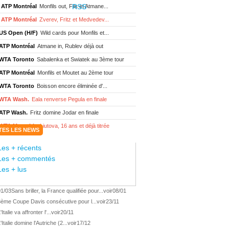
ATP Montréal
Monfils out, Fils et Atmane...
ATP Montréal
Zverev, Fritz et Medvedev...
US Open (H/F)
Wild cards pour Monfils et...
ATP Montréal
Atmane in, Rublev déjà out
WTA Toronto
Sabalenka et Swiatek au 3ème tour
ATP Montréal
Monfils et Moutet au 2ème tour
WTA Toronto
Boisson encore éliminée d'...
WTA Wash.
Eala renverse Pegula en finale
ATP Wash.
Fritz domine Jodar en finale
WTA Memphis
Liutova, 16 ans et déjà titrée
TES LES NEWS
ATP Wash.
Une finale Fritz/ Jodar
Les + récents
ATP Los Cabos
Géa remporte le titre !
Les + commentés
WTA Wash.
Eala domine Svitolina
Les + lus
ATP Wash.
De Minaur éliminé en 1/4
01/03
Sans briller, la France qualifiée pour...
voir
08/01
ATP Los Cabos
Géa en finale !
3ème Coupe Davis consécutive pour l...
voir
23/11
ATP Los Cabos
1ère 1/2 finale pour Géa
'Italie va affronter l'...
voir
20/11
WTA Washington
Svitolina et Pegula en 1/4
'Italie domine l'Autriche (2...
voir
17/12