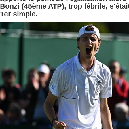
Bonzi (45ème ATP), trop fébrile, s'étai
1er simple.