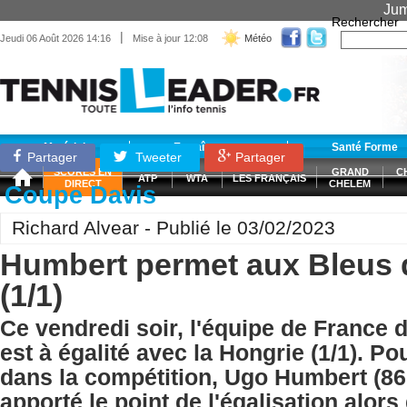
Jum
Rechercher
|
Jeudi 06 Août 2026 14:16
Mise à jour 12:08
Météo
Matériel
Entraînement
Santé Forme
Partager
Tweeter
Partager
SCORES EN
GRAND
C
ATP
WTA
LES FRANÇAIS
DIRECT
CHELEM
Coupe Davis
Richard Alvear - Publié le 03/02/2023
Humbert permet aux Bleus d
(1/1)
Ce vendredi soir, l'équipe de France
est à égalité avec la Hongrie (1/1). P
dans la compétition, Ugo Humbert (8
apporté le point de l'égalisation alor