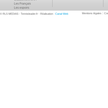
Les Français
Les espoirs
Mentions légales
Con
© RLS MEDIAS - Tennisleader.fr - Réalisation :
Canal-Web