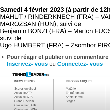
Samedi 4 février 2023 (à partir de 12
MAHUT / RINDERKNECH (FRA) – VA
MAROZSAN (HUN), suivi de
Benjamin BONZI (FRA) – Marton FU
suivi de
Ugo HUMBERT (FRA) – Zsombor PI
Pour réagir et publier un commentaire s
Inscrivez- vous
ou
Connectez- vous
INFOS TENNIS
INFOS PRATIQUES
Scores en direct
Matériel
Actualité ATP
Entraînement
Actualité WTA
Santé/ forme
Grand Chelem
Stages
Classement ATP
Classement WTA