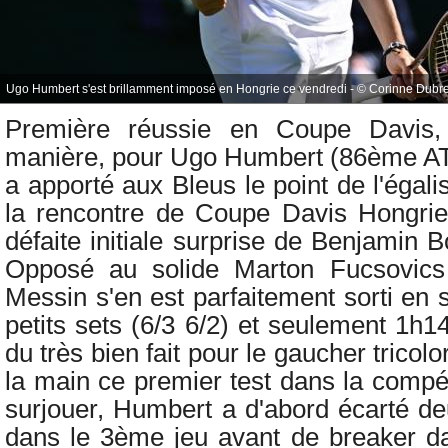
Ugo Humbert s'est brillamment imposé en Hongrie ce vendredi - © Corinne Dubre
Première réussie en Coupe Davis, 
manière, pour
Ugo Humbert (86ème ATP
a apporté aux Bleus le point de l'égali
la rencontre de Coupe Davis Hongrie
défaite initiale surprise de
Benjamin B
Opposé au solide
Marton Fucsovics
Messin s'en est parfaitement sorti en
petits sets (6/3 6/2) et seulement 1h14
du très bien fait pour le gaucher tricol
la main ce premier test dans la compé
surjouer, Humbert a d'abord écarté de
dans le 3ème jeu avant de breaker dan