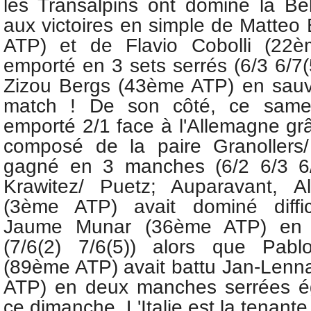
les Transalpins ont dominé la Be
aux victoires en simple de
Matteo 
ATP) et de
Flavio Cobolli (22
emporté en 3 sets serrés (6/3 6/7(
Zizou Bergs (43ème ATP) en sauva
match ! De son côté, ce samed
emporté 2/1 face à l'Allemagne gr
composé de la paire Granollers/
gagné en 3 manches (6/2 6/3 6
Krawitez/ Puetz; Auparavant,
A
(3ème ATP) avait dominé diffi
Jaume Munar (36ème ATP) en d
(7/6(2) 7/6(5)) alors que Pabl
(89ème ATP) avait battu Jan-Lenna
ATP) en deux manches serrées ég
ce dimanche. L'Italie est la tenante 