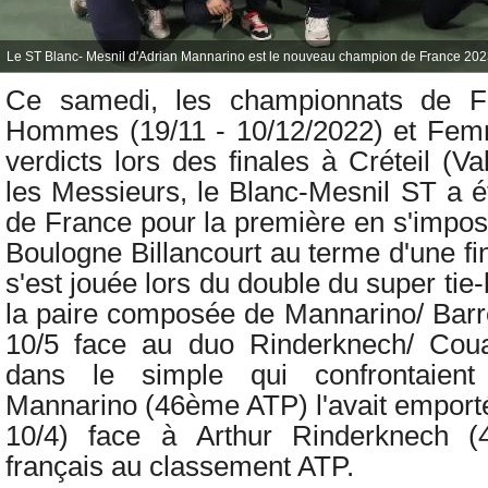
Le ST Blanc- Mesnil d'Adrian Mannarino est le nouveau champion de France 2023
Ce samedi, les championnats de 
Hommes (19/11 - 10/12/2022) et Femm
verdicts lors des finales à Créteil (
les Messieurs, le Blanc-Mesnil ST a 
de France pour la première en s'impos
Boulogne Billancourt au terme d'une fin
s'est jouée lors du double du super tie-
la paire composée de Mannarino/ Barrè
10/5 face au duo Rinderknech/ Cou
dans le simple qui confrontaien
Mannarino (46ème ATP) l'avait emporté
10/4) face à
Arthur Rinderknech 
français au classement ATP.