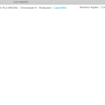
Les espoirs
Mentions légales
Con
© RLS MEDIAS - Tennisleader.fr - Réalisation :
Canal-Web