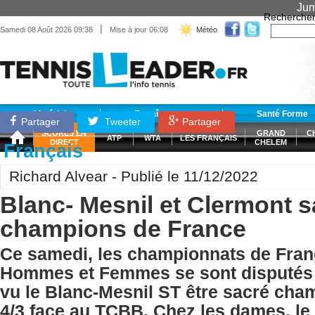
Jum
Recherche
|
Samedi 08 Août 2026 09:38
Mise à jour 06:08
Météo
Matériel
Entraînement
Santé Forme
Partager
Tweeter
Partager
SCORES EN
GRAND
C
ATP
WTA
LES FRANÇAIS
DIRECT
CHELEM
Français
Richard Alvear - Publié le 11/12/2022
Blanc- Mesnil et Clermont 
champions de France
Ce samedi, les championnats de Fra
Hommes et Femmes se sont disputés à
vu le Blanc-Mesnil ST être sacré cha
4/3 face au TCBB. Chez les dames, le