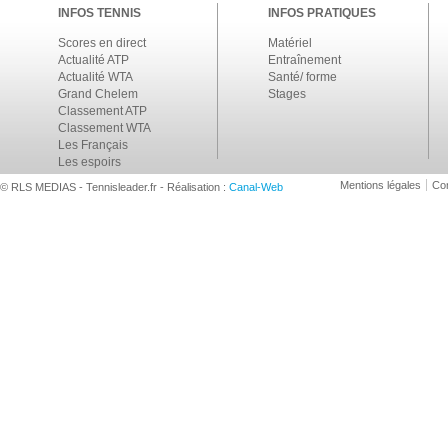
INFOS TENNIS
INFOS PRATIQUES
Scores en direct
Matériel
Actualité ATP
Entraînement
Actualité WTA
Santé/ forme
Grand Chelem
Stages
Classement ATP
Classement WTA
Les Français
Les espoirs
Mentions légales
Con
© RLS MEDIAS - Tennisleader.fr - Réalisation :
Canal-Web