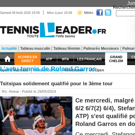
Jum
Recherche
|
Samedi 08 Août 2026 19:06
Mise à jour 18:08
Météo
Actualité
Tableau masculin
Tableau féminin
Palmarès Messieurs
Palma
Matériel
Entraînement
Santé Forme
SCORES EN
GRAND
C
ATP
WTA
LES FRANÇAIS
DIRECT
CHELEM
L’actu tennis de Roland Garros
Open d'Australie
Roland Garros
Wimbledon
US Open
Tsitsipas solidement qualifié pour le 3ème tour
Ric. Alvear
- Publié le 29/05/2024
Ce mercredi, malgré l
6/2 6/7(2) 6/4), Stef
ATP) s'est qualifié p
Roland Garros en do
Ce mercredi, Stefanos