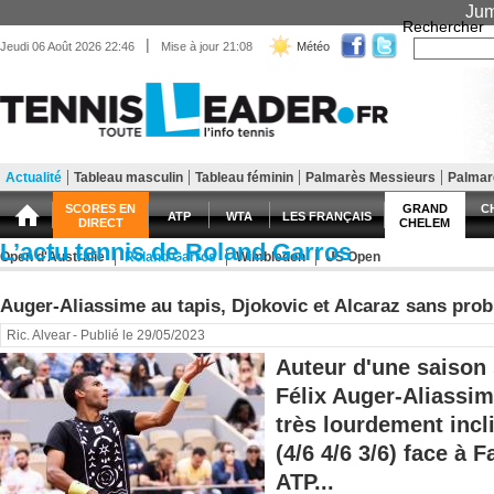
Jum
Rechercher
|
Jeudi 06 Août 2026 22:46
Mise à jour 21:08
Météo
Actualité
Tableau masculin
Tableau féminin
Palmarès Messieurs
Palma
Matériel
Entraînement
Santé Forme
SCORES EN
GRAND
C
ATP
WTA
LES FRANÇAIS
DIRECT
CHELEM
L’actu tennis de Roland Garros
Open d'Australie
Roland Garros
Wimbledon
US Open
Auger-Aliassime au tapis, Djokovic et Alcaraz sans pro
Ric. Alvear
- Publié le 29/05/2023
Auteur d'une saison s
Félix Auger-Aliassim
très lourdement incli
(4/6 4/6 3/6) face à 
ATP...