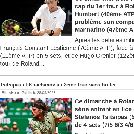
cap du 1er tour à R
Humbert (40ème ATP
problème son compat
Mannarino (47ème AT
Après les défaites init
Français Constant Lestienne (70ème ATP), face 
(11ème ATP) en 5 sets, et de Hugo Grenier (122è
tour de Roland...
Tsitsipas et Khachanov au 2ème tour sans briller
Ric. Alvear
- Publié le 28/05/2023
Ce dimanche à Rolan
série entrant en lice 
Stefanos Tsitsipas 
de 4 sets (7/5 6/3 4/6