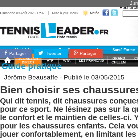
Jum
Recherch
|
Dimanche 09 Août 2026 17:37
Mise à jour 15:08
Météo
Matériel
Entraînement
Santé Forme
Partager
Tweeter
Partager
SCORES EN
GRAND
C
ATP
WTA
LES FRANÇAIS
DIRECT
CHELEM
Guide pratique
Jérôme Beausaffe - Publié le 03/05/2015
Bien choisir ses chaussure
Qui dit tennis, dit chaussures conçu
pour ce sport. Ne lésinez pas sur la qu
le confort et le maintien de celles-ci.
pour les chaussures enfants. Cela vo
jouer confortablement, en limitant le