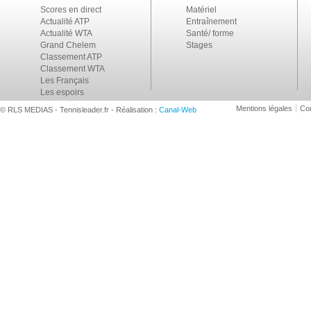
Scores en direct
Matériel
Actualité ATP
Entraînement
Actualité WTA
Santé/ forme
Grand Chelem
Stages
Classement ATP
Classement WTA
Les Français
Les espoirs
Mentions légales
Con
© RLS MEDIAS - Tennisleader.fr - Réalisation :
Canal-Web