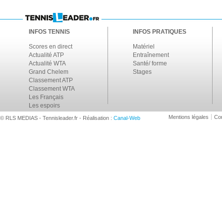
INFOS TENNIS
INFOS PRATIQUES
Scores en direct
Matériel
Actualité ATP
Entraînement
Actualité WTA
Santé/ forme
Grand Chelem
Stages
Classement ATP
Classement WTA
Les Français
Les espoirs
Mentions légales
Con
© RLS MEDIAS - Tennisleader.fr - Réalisation :
Canal-Web