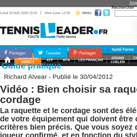
Jum
Rechercher
|
Lundi 10 Août 2026 15:56
Mise à jour 12:08
Météo
Matériel
Entraînement
Santé Forme
Partager
Tweeter
Partager
SCORES EN
GRAND
C
ATP
WTA
LES FRANÇAIS
DIRECT
CHELEM
Guide pratique
Richard Alvear - Publié le 30/04/2012
Vidéo : Bien choisir sa raqu
cordage
La raquette et le cordage sont des él
de votre équipement qui doivent être 
critères bien précis. Que vous soyez
joueur confirmé, et en fonction du sty