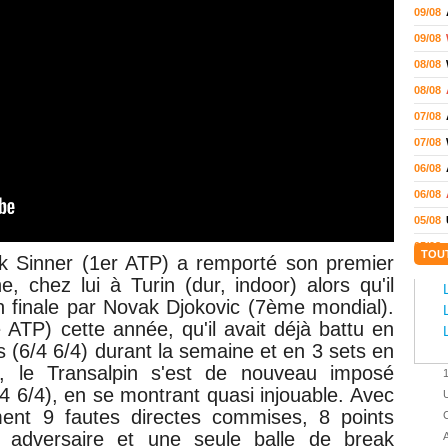
09/08
09/08
08/08
08/08
07/08
07/08
06/08
06/08
05/08
05/08
TOU
k Sinner (1er ATP) a remporté son premier
05/08
, chez lui à Turin (dur, indoor) alors qu'il
04/08
en finale par Novak Djokovic (7ème mondial).
 ATP) cette année, qu'il avait déjà battu en
04/08
 (6/4 6/4) durant la semaine et en 3 sets en
04/08
, le Transalpin s'est de nouveau imposé
04/08
4 6/4), en se montrant quasi injouable. Avec
U
03/08
ent 9 fautes directes commises, 8 points
C
02/08
adversaire et une seule balle de break
A