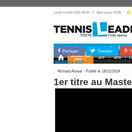
|
Lundi 10 Août 2026 05:05
Mise à jour 03:08
Matériel
Entraînemen
Partager
Tweeter
P
SCORES EN
ATP
WTA
L
DIRECT
Masters ATP
Richard Alvear - Publié le 18/11/2024
1er titre au Mast