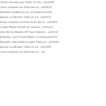
ATP Los Cabos
Géa remporte le titre !
ntrées réussies pour Sinner et Fritz...
voir
15/09
verev remporte son 2ème titre au...
voir
04/12
WTA Wash.
Eala domine Svitolina
edvedev qualifié pour les 1/2 finales
voir
15/01
ATP Wash.
De Minaur éliminé en 1/4
jokovic va affronter Thiem en 1/2...
voir
01/12
ATP Los Cabos
Géa en finale !
lcaraz remporte son bras de fer face à...
voir
03/12
ATP Los Cabos
1ère 1/2 finale pour Géa
a paire Mahut/ Herbert de nouveau...
voir
31/12
ème titre du Masters ATP pour Djokovic...
voir
31/12
WTA Washington
Svitolina et Pegula en 1/4
Medvedev, sacré Grand Maître à Londres
voir
22/11
ATP Wash.
Pas de 1/4 pour Humbert et Atmane
edvedev mate Nadal et rejoint Thiem en...
voir
15/01
WTA Washington
Déjà fini pour Fernandez
jokovic va affronter Thiem en 1/2...
voir
15/09
ATP Washington
De Minaur domine Tsitsipas
verev remporte son 2ème titre au...
voir
WTA Washington
Fernandez débute bien
ATP Washington
Fritz et Musetti en 1/8èmes
WTA Prague
Tagger, premier sacre à 18 ans
ATP Estoril
Van Assche remporte son 1er...