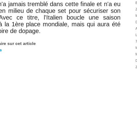
02/08
a jamais tremblé dans cette finale et n'a eu
E
n milieu de chaque set pour sécuriser son
Z
01/08
M
vec ce titre, l'Italien boucle une saison
01/08
D
 à la 1ère place mondiale, mais qui aura été
01/08
A
oire de dopage.
31/07
L
7
31/07
re sur cet article
s
31/07
M
30/07
D
30/07
Z
28/07
28/07
27/07
27/07