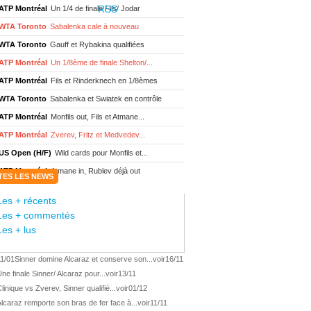
ATP Montréal
Un 1/4 de finale Fils/ Jodar
WTA Toronto
Sabalenka cale à nouveau
WTA Toronto
Gauff et Rybakina qualifiées
ATP Montréal
Un 1/8ème de finale Shelton/...
ATP Montréal
Fils et Rinderknech en 1/8èmes
WTA Toronto
Sabalenka et Swiatek en contrôle
ATP Montréal
Monfils out, Fils et Atmane...
ATP Montréal
Zverev, Fritz et Medvedev...
US Open (H/F)
Wild cards pour Monfils et...
ATP Montréal
Atmane in, Rublev déjà out
TES LES NEWS
WTA Toronto
Sabalenka et Swiatek au 3ème tour
Les + récents
ATP Montréal
Monfils et Moutet au 2ème tour
Les + commentés
WTA Toronto
Boisson encore éliminée d'...
Les + lus
WTA Wash.
Eala renverse Pegula en finale
11/01
Sinner domine Alcaraz et conserve son...
voir
16/11
ATP Wash.
Fritz domine Jodar en finale
ne finale Sinner/ Alcaraz pour...
voir
13/11
WTA Memphis
Liutova, 16 ans et déjà titrée
linique vs Zverev, Sinner qualifié...
voir
01/12
ATP Wash.
Une finale Fritz/ Jodar
lcaraz remporte son bras de fer face à...
voir
11/11