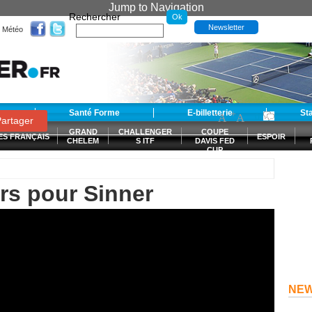
Jump to Navigation
Rechercher
Newsletter
Météo
t
Santé Forme
E-billetterie
-
+
St
A
A
0
artager
GRAND
CHALLENGER
COUPE
ES FRANÇAIS
ESPOIR
CHELEM
S ITF
DAVIS FED
CUP
S
ers pour Sinner
NE