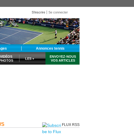
S'inscrire
Se connecter
ages
Annonces tennis
VIDÉOS
ENVOYEZ-NOUS
LES +
PHOTOS
VOS ARTICLES
WS
FLUX RSS