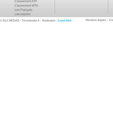
Classement ATP
Classement WTA
Les Français
Les espoirs
Mentions légales
Con
© RLS MEDIAS - Tennisleader.fr - Réalisation :
Canal-Web