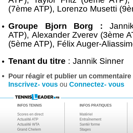
(7ème ATP),
Lorenzo Musetti (9
Groupe Bjorn Borg :
Janni
ATP)
,
Alexander Zverev (3ème A
(5ème ATP),
Félix Auger-Aliassi
Tenant du titre
: Jannik Sinner
Pour réagir et publier un commentaire s
Inscrivez- vous
ou
Connectez- vous
INFOS TENNIS
INFOS PRATIQUES
Scores en direct
Matériel
Actualité ATP
Entraînement
Actualité WTA
Santé/ forme
Grand Chelem
Stages