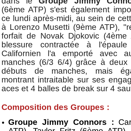
d
ans le
Groupe Jimmy Conn
(6ème ATP) s'est également impo
ce lundi après-midi, au sein de ce
à
Lorenzo Musetti (9ème ATP), "r
forfait de Novak Djokovic (4ème
blessure contractée à l'épaul
Californien l'a emporté avec a
manches (6/3 6/4) grâce à deux 
débuts de manches, mais ég
montrant intraitable sur ses eng
aces et 4 balles de break sur 4 sau
Composition des Groupes :
Groupe Jimmy Connors :
Car
ATP),
Taylor Fritz (6ème ATP)