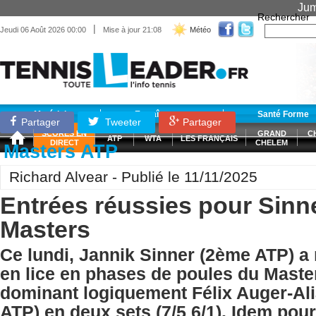
Jum
Rechercher
|
Jeudi 06 Août 2026 00:00
Mise à jour 21:08
Météo
Matériel
Entraînement
Santé Forme
Partager
Tweeter
Partager
SCORES EN
GRAND
C
ATP
WTA
LES FRANÇAIS
DIRECT
CHELEM
Masters ATP
Richard Alvear - Publié le 11/11/2025
Entrées réussies pour Sinner
Masters
Ce lundi, Jannik Sinner (2ème ATP) a 
en lice en phases de poules du Maste
dominant logiquement Félix Auger-Al
ATP) en deux sets (7/5 6/1). Idem pour