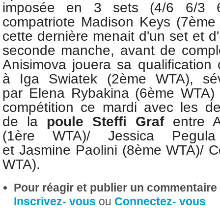
imposée en 3 sets (4/6 6/3 
compatriote
Madison Keys (7ème 
cette dernière menait d'un set et d
seconde manche, avant de complè
Anisimova jouera sa qualification
à
Iga Swiatek (2ème WTA), sé
par
Elena Rybakina (6ème WTA) 
compétition ce mardi avec les d
de la
poule Steffi Graf
entre A
(1ère WTA)/
Jessica Pegu
et
Jasmine Paolini (8ème WTA)/ 
WTA).
Pour réagir et publier un commentaire s
Inscrivez- vous
ou
Connectez- vous