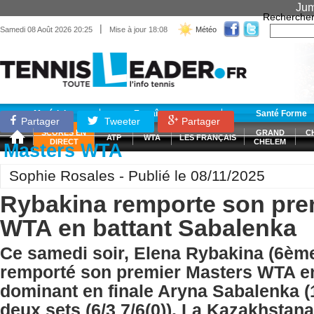
Jum
Recherche
|
Samedi 08 Août 2026 20:25
Mise à jour 18:08
Météo
Matériel
Entraînement
Santé Forme
Partager
Tweeter
Partager
SCORES EN
GRAND
C
ATP
WTA
LES FRANÇAIS
DIRECT
CHELEM
Masters WTA
Sophie Rosales - Publié le 08/11/2025
Rybakina remporte son pre
WTA en battant Sabalenka
Ce samedi soir, Elena Rybakina (6èm
remporté son premier Masters WTA en
dominant en finale Aryna Sabalenka 
deux sets (6/3 7/6(0)). La Kazakhstan