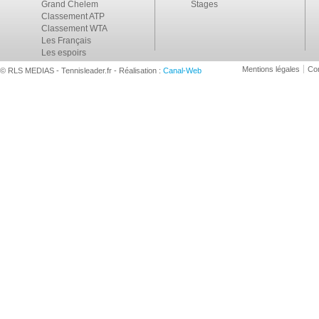
Grand Chelem
Stages
Classement ATP
Classement WTA
Les Français
Les espoirs
Mentions légales
Con
© RLS MEDIAS - Tennisleader.fr - Réalisation :
Canal-Web