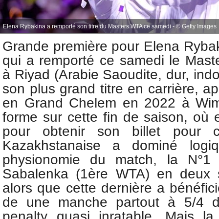
Elena Rybakina a remporté son titre du Masters WTA ce samedi - © Getty Images
Grande première pour
Elena Ryba
qui a remporté ce samedi le
Mast
à Riyad (Arabie Saoudite, dur, indoor
son plus grand titre en carrière, ap
en Grand Chelem en 2022 à Wim
forme sur cette fin de saison, où 
pour obtenir son billet pour 
Kazakhstanaise a dominé logiq
physionomie du match, la N°1
Sabalenka (1ère WTA) en deux se
alors que cette dernière a bénéfic
de une manche partout à 5/4 d
penalty quasi inratable. Mais l