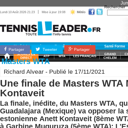
Jum
Rechercher
|
Lundi 10 Août 2026 21:23
Mise à jour 19:08
Météo
Matériel
Entraînement
Santé Forme
Partager
Tweeter
Partager
SCORES EN
GRAND
C
ATP
WTA
LES FRANÇAIS
DIRECT
CHELEM
Masters WTA
Richard Alvear - Publié le 17/11/2021
Une finale de Masters WTA
Kontaveit
La finale, inédite, du Masters WTA, qu
Guadalajara (Mexique) va opposer la
estonienne Anett Kontaveit (8ème WT
à Garbine Muguruza (5ème WTA); L'Es