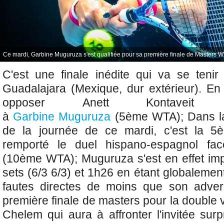
Ce mardi, Garbine Muguruza s'est qualifiée pour sa première finale de Masters WT
C'est une finale inédite qui va se teni
Guadalajara (Mexique, dur extérieur). En e
opposer
Anett Kontavei
à
Garbine Muguruza
(5ème WTA); Dans la 
de la journée de ce mardi, c'est la 5
remporté le duel hispano-espagnol fa
(10ème WTA); Muguruza s'est en effet im
sets (6/3 6/3) et 1h26 en étant globalemen
fautes directes de moins que son adversa
première finale de masters pour la double
Chelem qui aura à affronter l'invitée surp