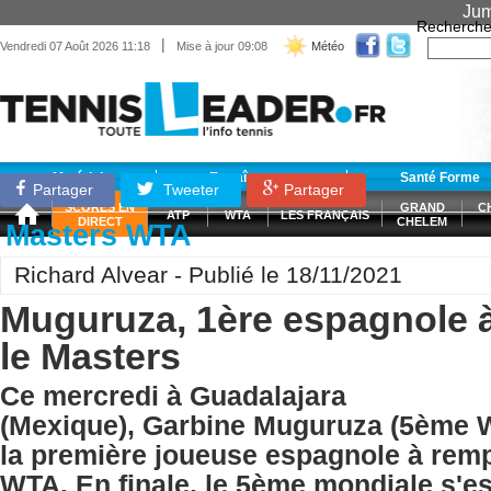
Jum
Recherche
|
Vendredi 07 Août 2026 11:18
Mise à jour 09:08
Météo
Matériel
Entraînement
Santé Forme
Partager
Tweeter
Partager
SCORES EN
GRAND
C
ATP
WTA
LES FRANÇAIS
DIRECT
CHELEM
Masters WTA
Richard Alvear - Publié le 18/11/2021
Muguruza, 1ère espagnole 
le Masters
Ce mercredi à Guadalajara
(Mexique), Garbine Muguruza (5ème 
la première joueuse espagnole à remp
WTA. En finale, le 5ème mondiale s'es