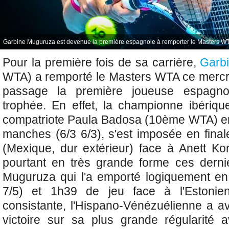
Garbine Muguruza est devenue la première espagnole à remporter le Masters WTA
Pour la première fois de sa carrière,
Garb
WTA) a remporté le Masters WTA ce mercr
passage la première joueuse espagno
trophée. En effet, la championne ibérique
compatriote
Paula Badosa (10ème WTA) en 
manches
(6/3 6/3), s'est imposée en fina
(Mexique, dur extérieur) face à
Anett Ko
pourtant en très grande forme ces derni
Muguruza qui l'a emporté logiquement e
7/5) et 1h39 de jeu face à l'Estonien
consistante, l'Hispano-Vénézuélienne a av
victoire sur sa plus grande régularité 