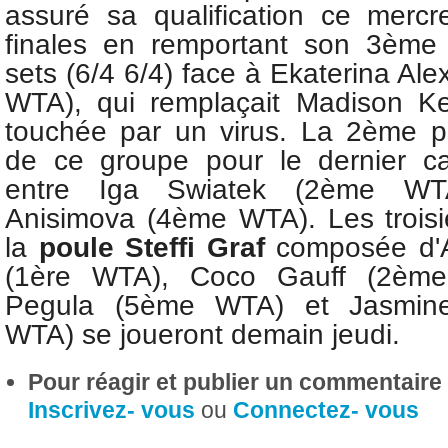
assuré sa qualification ce mercr
finales en remportant son 3ème
sets (6/4 6/4) face à Ekaterina A
WTA), qui remplaçait
Madison K
touchée par un virus. La 2ème pla
de ce groupe pour le dernier ca
entre
Iga Swiatek (2ème W
Anisimova (4ème WTA).
Les troi
la
poule Steffi Graf
composée d'A
(1ère WTA),
Coco Gauff (2èm
Pegula (5ème WTA) et
Jasmin
WTA) se joueront demain jeudi.
Pour réagir et publier un commentaire s
Inscrivez- vous
ou
Connectez- vous