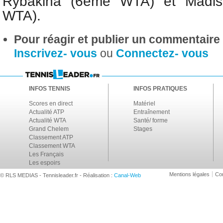
Rybakina (6ème WTA) et
Madi
WTA).
Pour réagir et publier un commentaire s
Inscrivez- vous
ou
Connectez- vous
INFOS TENNIS
INFOS PRATIQUES
Scores en direct
Matériel
Actualité ATP
Entraînement
Actualité WTA
Santé/ forme
Grand Chelem
Stages
Classement ATP
Classement WTA
Les Français
Les espoirs
Mentions légales
Con
© RLS MEDIAS - Tennisleader.fr - Réalisation :
Canal-Web