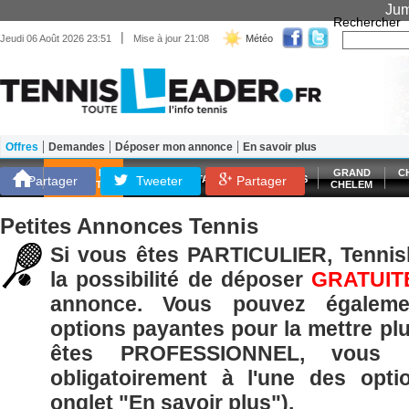
Jum
Rechercher
|
Jeudi 06 Août 2026 23:51
Mise à jour 21:08
Météo
Offres
Demandes
Déposer mon annonce
En savoir plus
Matériel
Entraînement
Santé Forme
SCORES EN
GRAND
C
Partager
Tweeter
ATP
WTA
LES FRANÇAIS
Partager
DIRECT
CHELEM
Petites Annonces Tennis
Si vous êtes PARTICULIER, Tennisl
la possibilité de déposer
GRATUIT
annonce. Vous pouvez égaleme
options payantes pour la mettre plu
êtes PROFESSIONNEL, vous p
obligatoirement à l'une des opti
onglet "En savoir plus").