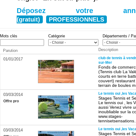
Déposez votre anno
(gratuit)
PROFESSIONNELS
Mots clés
Catégorie
Départements / P
Description
Parution
club de tennis à vend
01/01/2017
sur-Mer
Fonds de commerc
(Tennis club La Val
courts en terre batt
couvert) restaurant
terrain de boules mu
Le tennis oui ,les Va
03/03/2014
Stages Tennis et Se
Offre pro
Le tennis oui , les
aussi Venez vivre 
inoubliable sur la c
www.stages-
tennisetsensations..
Le tennis oui ,les Va
03/03/2014
Stages Tennis et Se