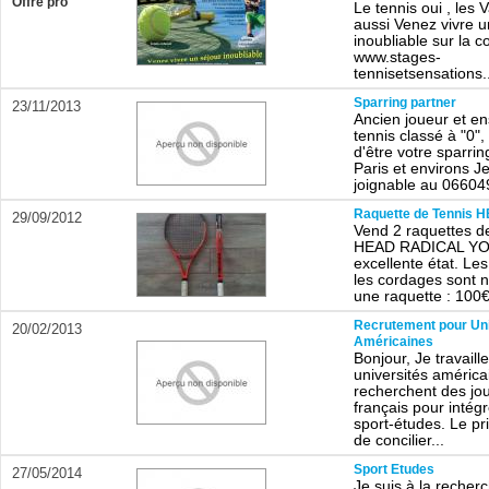
Offre pro
Le tennis oui , les
aussi Venez vivre 
inoubliable sur la c
www.stages-
tennisetsensations..
Sparring partner
23/11/2013
Ancien joueur et e
tennis classé à "0"
d'être votre sparrin
Paris et environs Je
joignable au 06604
Raquette de Tennis 
29/09/2012
Vend 2 raquettes d
HEAD RADICAL YO
excellente état. Les
les cordages sont n
une raquette : 100€
Recrutement pour Uni
20/02/2013
Américaines
Bonjour, Je travaill
universités américa
recherchent des jo
français pour intégr
sport-études. Le pr
de concilier...
Sport Etudes
27/05/2014
Je suis à la recher