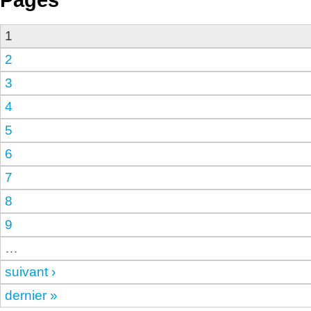
Pages
1
2
3
4
5
6
7
8
9
…
suivant ›
dernier »