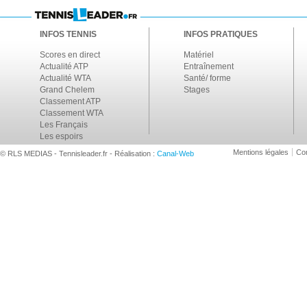
INFOS TENNIS
INFOS PRATIQUES
Scores en direct
Matériel
Actualité ATP
Entraînement
Actualité WTA
Santé/ forme
Grand Chelem
Stages
Classement ATP
Classement WTA
Les Français
Les espoirs
Mentions légales
Con
© RLS MEDIAS - Tennisleader.fr - Réalisation :
Canal-Web