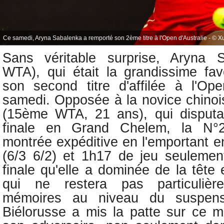
Ce samedi, Aryna Sabalenka a remporté son 2ème titre à l'Open d'Australie - © X
Sans véritable surprise, A
ryna S
WTA), qui était la grandissime fav
son second titre d'affilée à l'Ope
samedi. Opposée à la novice chino
(15ème WTA, 21 ans), qui disputai
finale en Grand Chelem, la N°2
montrée expéditive en l'emportant e
(6/3 6/2) et 1h17 de jeu seulemen
finale qu'elle a dominée de la tête
qui ne restera pas particuliè
mémoires au niveau du suspens
Biélorusse a mis la patte sur ce 