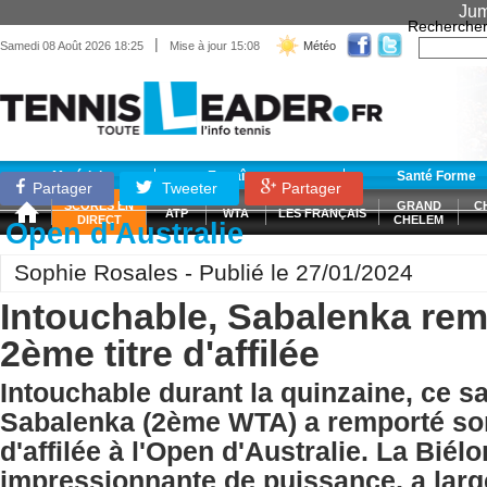
Jum
Recherche
|
Samedi 08 Août 2026 18:25
Mise à jour 15:08
Météo
Matériel
Entraînement
Santé Forme
Partager
Tweeter
Partager
SCORES EN
GRAND
C
ATP
WTA
LES FRANÇAIS
DIRECT
CHELEM
Open d'Australie
Sophie Rosales - Publié le 27/01/2024
Intouchable, Sabalenka rem
2ème titre d'affilée
Intouchable durant la quinzaine, ce 
Sabalenka (2ème WTA) a remporté son
d'affilée à l'Open d'Australie. La Biél
impressionnante de puissance, a lar