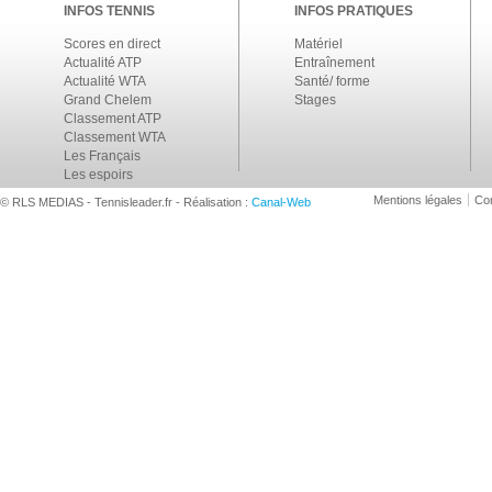
INFOS TENNIS
INFOS PRATIQUES
Scores en direct
Matériel
Actualité ATP
Entraînement
Actualité WTA
Santé/ forme
Grand Chelem
Stages
Classement ATP
Classement WTA
Les Français
Les espoirs
Mentions légales
Con
© RLS MEDIAS - Tennisleader.fr - Réalisation :
Canal-Web