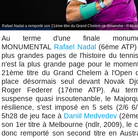
Rafael Nadal a remporté son 21ème titre du Grand Chelem ce dimanche - © Abaca
Au terme d'une finale monum
MONUMENTAL
Rafael Nadal
(6ème ATP) q
plus grandes pages de l'histoire du tenni
n'est la plus grande page pour le momen
21ème titre du Grand Chelem à l'Open d'
place désormais seul devant
Novak Djo
Roger Federer (17ème ATP). Au term
suspense quasi insoutenanble, le Majorqu
résilience, s'est imposé en 5 sets
(2/6 6
5h28 de jeu face à
Daniil Medvedev
(2ème
son 1er titre à Melbourne (ndlr, 2009), l
donc remporté son second titre en Austr