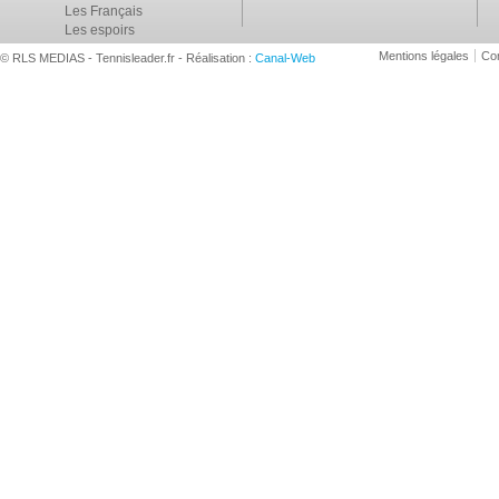
Les Français
Les espoirs
Mentions légales
Con
© RLS MEDIAS - Tennisleader.fr - Réalisation :
Canal-Web