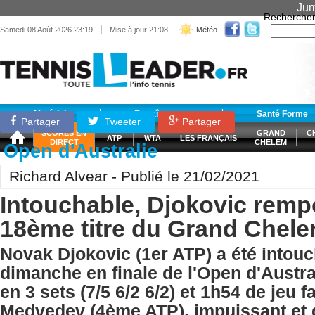
Jum
Recherche
|
Samedi 08 Août 2026 23:19
Mise à jour 21:08
Météo
Matériel
Entraînement
Santé Forme
Partager
Tweeter
Partager
SCORES EN
GRAND
C
ATP
WTA
LES FRANÇAIS
DIRECT
CHELEM
Open d'Australie
Richard Alvear - Publié le 21/02/2021
Intouchable, Djokovic remp
18ème titre du Grand Chele
Novak Djokovic (1er ATP) a été intou
dimanche en finale de l'Open d'Austra
en 3 sets (7/5 6/2 6/2) et 1h54 de jeu f
Medvedev (4ème ATP), impuissant et dé