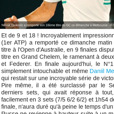
Novak Djokovic a remporté son 18ème titre du GC ce dimanche à Melbourne - © S
Et de 9 et 18 ! Incroyablement impression
(1er ATP) a remporté ce dimanche mati
titre à l'Open d'Australie, en 9 finales disp
titre en Grand Chelem, le ramenant à deu
et Federer. En finale aujourd'hui, le N°
simplement intouchable et même
Daniil M
qui restait sur une incroyable série de victoi
Pire même, il a été surclassé par le 
derniers sets, qui avait réponse à tout
facilement en 3 sets (7/5 6/2 6/2) et 1h54 de
finale, n'aura duré qu'à peine le temps d'u
Russe ne revienne à hauteur suite à un 