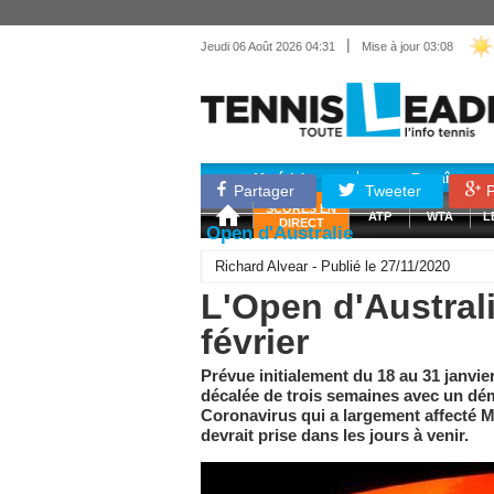
|
Jeudi 06 Août 2026 04:31
Mise à jour 03:08
Matériel
Entraînemen
Partager
Tweeter
P
SCORES EN
ATP
WTA
L
DIRECT
Open d'Australie
Richard Alvear - Publié le 27/11/2020
L'Open d'Australi
février
Prévue initialement du 18 au 31 janvier
décalée de trois semaines avec un déma
Coronavirus qui a largement affecté Mel
devrait prise dans les jours à venir.