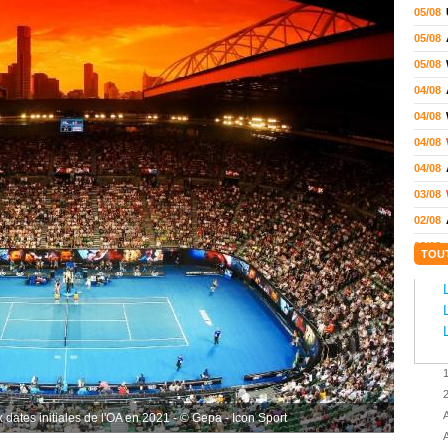
05/08
05/08
05/08
04/08
04/08
04/08
04/08
03/08
02/08
02/08
TOU
01/08
01/08
01/08
31/07
31/07
31/07
A
 dates initiales de l'OA en 2021 - © Gepa - Icon Sport
30/07
A