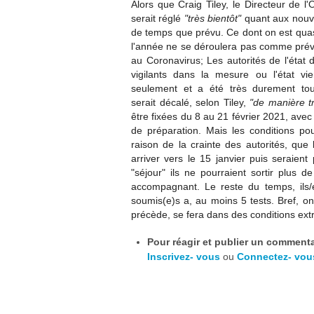
Alors que Craig Tiley, le Directeur de l
serait réglé
"très bientôt"
quant aux nouve
de temps que prévu. Ce dont on est quas
l'année ne se déroulera pas comme prévu
au Coronavirus; Les autorités de l'état 
vigilants dans la mesure ou l'état v
seulement et a été très durement touc
serait décalé, selon Tiley,
"de manière t
être fixées du 8 au 21 février 2021, av
de préparation. Mais les conditions po
raison de la crainte des autorités, que
arriver vers le 15 janvier puis seraient
"séjour" ils ne pourraient sortir plus 
accompagnant. Le reste du temps, ils/ell
soumis(e)s a, au moins 5 tests. Bref, on
précède, se fera dans des conditions ext
Pour réagir et publier un commentai
Inscrivez- vous
ou
Connectez- vou