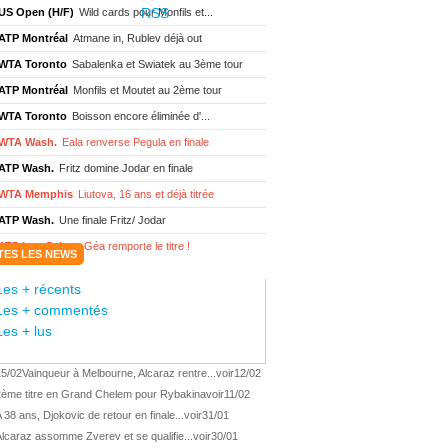
US Open (H/F)
Wild cards pour Monfils et...
ATP Montréal
Atmane in, Rublev déjà out
WTA Toronto
Sabalenka et Swiatek au 3ème tour
ATP Montréal
Monfils et Moutet au 2ème tour
WTA Toronto
Boisson encore éliminée d'...
WTA Wash.
Eala renverse Pegula en finale
ATP Wash.
Fritz domine Jodar en finale
WTA Memphis
Liutova, 16 ans et déjà titrée
ATP Wash.
Une finale Fritz/ Jodar
ATP Los Cabos
Géa remporte le titre !
TES LES NEWS
WTA Wash.
Eala domine Svitolina
Les + récents
ATP Wash.
De Minaur éliminé en 1/4
Les + commentés
ATP Los Cabos
Géa en finale !
Les + lus
ATP Los Cabos
1ère 1/2 finale pour Géa
15/02
Vainqueur à Melbourne, Alcaraz rentre...
voir
12/02
WTA Washington
Svitolina et Pegula en 1/4
2ème titre en Grand Chelem pour Rybakina
voir
11/02
ATP Wash.
Pas de 1/4 pour Humbert et Atmane
 38 ans, Djokovic de retour en finale...
voir
31/01
WTA Washington
Déjà fini pour Fernandez
lcaraz assomme Zverev et se qualifie...
voir
30/01