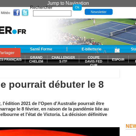
Jump to Navigation
Rechercher
Newsletter
Météo
t
Santé Forme
E-billetterie
-
+
St
A
A
0
artager
GRAND
CHALLENGER
COUPE
ES FRANÇAIS
ESPOIR
CHELEM
S ITF
DAVIS FED
CUP
S
e pourrait débuter le 8
, l'édition 2021 de l'Open d'Australie pourrait être
rrage le 8 février, en raison de la pandémie liée au
bourne et l'état de Victoria. La décision définitive
NE