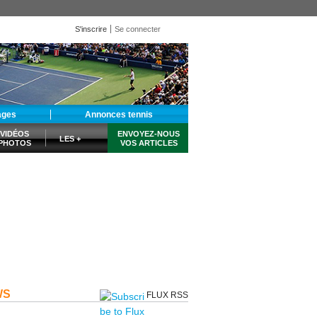
S'inscrire
Se connecter
ages
Annonces tennis
VIDÉOS
ENVOYEZ-NOUS
LES +
PHOTOS
VOS ARTICLES
WS
FLUX RSS