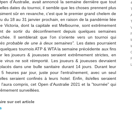
'Open d'Australie, avait annoncé la semaine dernière que tout
30/07
4
lles dates du tournoi, il semble que les choses prennent plus
T
28/07
iment sûr en revanche, c'est que le premier grand chelem de
A
28/07
 du 18 au 31 janvier prochain, en raison de la pandémie liée
de Victoria, dont la capitale est Melbourne, sont extrêmement
27/07
V
ient de sortir du déconfinement depuis quelques semaines
27/07
F
hée. Il semblerait que l'on s'oriente vers un tournoi qui
25/07
rès probable de une à deux semaines".
Les dates pourraient
I
25/07
ec quelques tournois ATP & WTA la semaine précédente aux fins
O
ur les joueurs & joueuses seraient extrêmement strictes, en
24/07
F
 le virus ne soit réimporté. Les joueurs & joueuses devraient
24/07
L
 placés dans une bulle sanitaire durant 14 jours. Durant leur
23/07
de 5 heures par jour, juste pour l'entraînement, avec un seul
es seraient confinés à leurs hotel. Enfin, ils/elles seraient
23/07
 l'aura compris, cet Open d'Australie 2021 et la "tournée" qui
22/07
rêmement surveillées.
22/07
re sur cet article
s