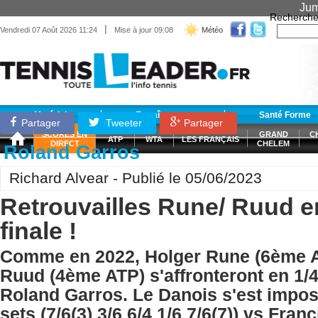
Jum
Recherche
|
Vendredi 07 Août 2026 11:24
Mise à jour 09:08
Météo
Matériel
Entraînement
Santé Forme
Partager
Tweeter
Partager
SCORES EN
GRAND
C
ATP
WTA
LES FRANÇAIS
DIRECT
CHELEM
Roland Garros
Richard Alvear - Publié le 05/06/2023
Retrouvailles Rune/ Ruud e
finale !
Comme en 2022, Holger Rune (6ème A
Ruud (4ème ATP) s'affronteront en 1/4
Roland Garros. Le Danois s'est impos
sets (7/6(3) 3/6 6/4 1/6 7/6(7)) vs Fra