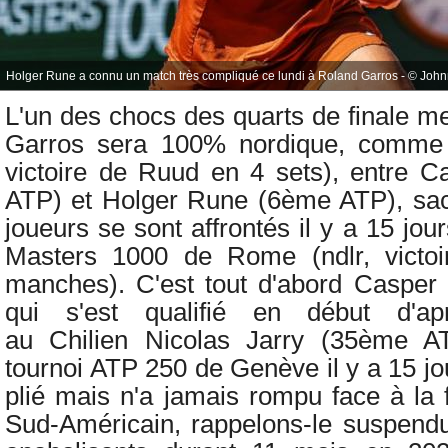
Holger Rune a connu un match très compliqué ce lundi à Roland Garros - © Johnny
L'un des chocs des quarts de finale m
Garros sera 100% nordique, comme 
victoire de Ruud en 4 sets)
, entre
C
ATP) et
Holger Rune (6ème ATP), sac
joueurs se sont affrontés il y a 15 jou
Masters 1000 de Rome (ndlr, victo
manches). C'est tout d'abord
Casper
qui s'est qualifié en début d'ap
au
Chilien Nicolas Jarry (35ème A
tournoi ATP 250 de Genève il y a 15 jo
plié mais n'a jamais rompu face à la 
Sud-Américain, rappelons-le suspend