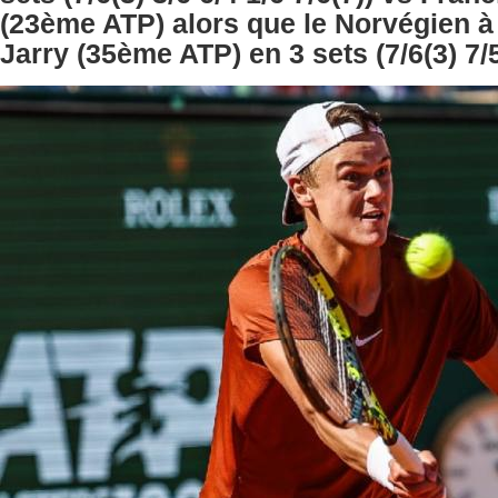
(23ème ATP) alors que le Norvégien à
Jarry (35ème ATP) en 3 sets (7/6(3) 7/5