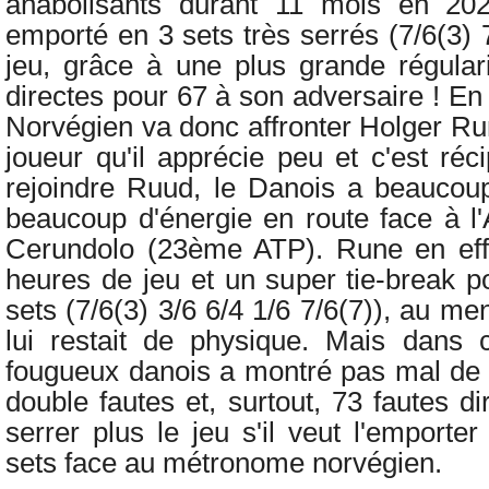
anabolisants durant 11 mois en 20
emporté en 3 sets très serrés (7/6(3) 
jeu, grâce à une plus grande régular
directes pour 67 à son adversaire ! En 
Norvégien va donc affronter
Holger Ru
joueur qu'il apprécie peu et c'est ré
rejoindre Ruud, le Danois a beaucoup 
beaucoup d'énergie en route face à l
Cerundolo (23ème ATP). Rune en eff
heures de jeu et un super tie-break p
sets (7/6(3) 3/6 6/4 1/6 7/6(7)), au men
lui restait de physique. Mais dans 
fougueux danois a montré pas mal de f
double fautes et, surtout, 73 fautes dir
serrer plus le jeu s'il veut l'emporte
sets face au métronome norvégien.