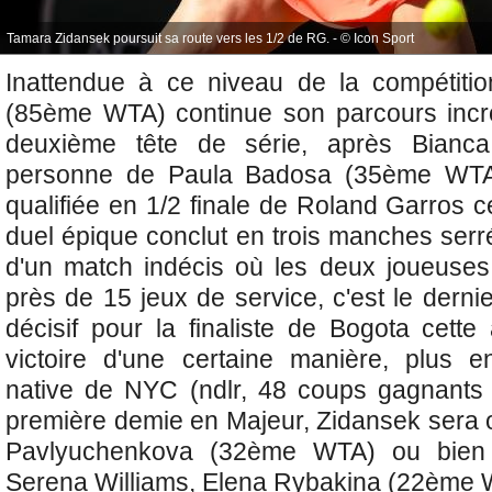
Tamara Zidansek poursuit sa route vers les 1/2 de RG. - © Icon Sport
Inattendue à ce niveau de la compétiti
(85ème WTA) continue son parcours incro
deuxième tête de série, après Bianc
personne de
Paula Badosa (35ème WT
qualifiée en 1/2 finale de Roland Garros 
duel épique conclut en trois manches serré
d'un match indécis où les deux joueuse
près de 15 jeux de service, c'est le derni
décisif pour la finaliste de Bogota cette
victoire d'une certaine manière, plus e
native de NYC (ndlr, 48 coups gagnants 
première demie en Majeur, Zidansek sera
Pavlyuchenkova (32ème WTA) ou bien
Serena Williams, Elena Rybakina (22ème 