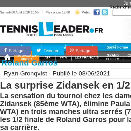
Jum
Recherche
|
Samedi 08 Août 2026 13:56
Mise à jour 12:08
Météo
Matériel
Entraînement
Santé Forme
Partager
Tweeter
Partager
SCORES EN
GRAND
C
ATP
WTA
LES FRANÇAIS
DIRECT
CHELEM
Roland Garros
Ryan Gronqvist - Publié le 08/06/2021
La surprise Zidansek en 1/2
La sensation du tournoi chez les da
Zidansek (85ème WTA), élimine Paul
WTA) en trois manches ultra serrés (7/5
les 1/2 finale de Roland Garros pour l
sa carrière.