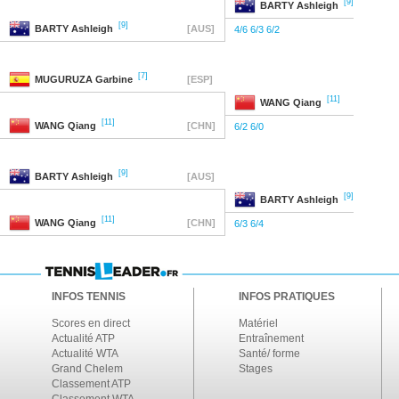
[9]
BARTY
Ashleigh
[9]
BARTY
Ashleigh
[AUS]
4/6 6/3 6/2
[7]
MUGURUZA
Garbine
[ESP]
[11]
WANG
Qiang
[11]
WANG
Qiang
[CHN]
6/2 6/0
[9]
BARTY
Ashleigh
[AUS]
[9]
BARTY
Ashleigh
[11]
WANG
Qiang
[CHN]
6/3 6/4
INFOS TENNIS
INFOS PRATIQUES
Scores en direct
Matériel
Actualité ATP
Entraînement
Actualité WTA
Santé/ forme
Grand Chelem
Stages
Classement ATP