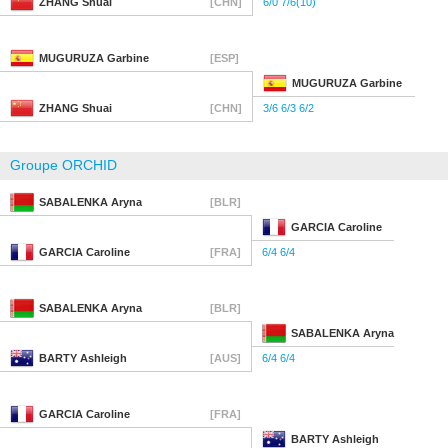
ZHANG
Shuai
[CHN]
6/0 7/6(10)
MUGURUZA
Garbine
[ESP]
MUGURUZA
Garbine
ZHANG
Shuai
[CHN]
3/6 6/3 6/2
Groupe ORCHID
SABALENKA
Aryna
[BLR]
GARCIA
Caroline
GARCIA
Caroline
[FRA]
6/4 6/4
SABALENKA
Aryna
[BLR]
SABALENKA
Aryna
BARTY
Ashleigh
[AUS]
6/4 6/4
GARCIA
Caroline
[FRA]
BARTY
Ashleigh