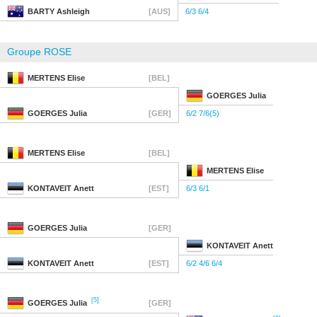
BARTY
Ashleigh
[AUS]
6/3 6/4
Groupe ROSE
MERTENS
Elise
[BEL]
GOERGES
Julia
GOERGES
Julia
[GER]
6/2 7/6(5)
MERTENS
Elise
[BEL]
MERTENS
Elise
KONTAVEIT
Anett
[EST]
6/3 6/1
GOERGES
Julia
[GER]
KONTAVEIT
Anett
KONTAVEIT
Anett
[EST]
6/2 4/6 6/4
[5]
GOERGES
Julia
[GER]