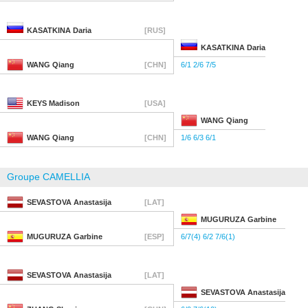
KASATKINA
Daria
[RUS]
KASATKINA
Daria
WANG
Qiang
[CHN]
6/1 2/6 7/5
KEYS
Madison
[USA]
WANG
Qiang
WANG
Qiang
[CHN]
1/6 6/3 6/1
Groupe CAMELLIA
SEVASTOVA
Anastasija
[LAT]
MUGURUZA
Garbine
MUGURUZA
Garbine
[ESP]
6/7(4) 6/2 7/6(1)
SEVASTOVA
Anastasija
[LAT]
SEVASTOVA
Anastasija