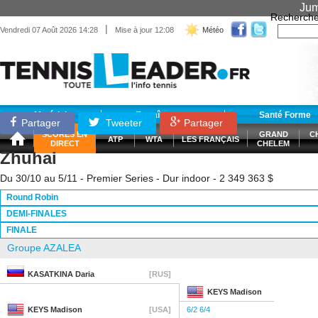
Jum
Recherche
|
Vendredi 07 Août 2026 14:28
Mise à jour 12:08
Météo
Matériel
Entraînement
Santé Forme
Partager
Tweeter
Partager
SCORES EN
GRAND
C
ATP
WTA
LES FRANÇAIS
DIRECT
CHELEM
Zhuhai
Du 30/10 au 5/11 - Premier Series - Dur indoor - 2 349 363 $
Round Robin
DEMI-FINALES
FINALE
Groupe AZALEA
KASATKINA
Daria
[RUS]
KEYS
Madison
KEYS
Madison
[USA]
6/2 6/4