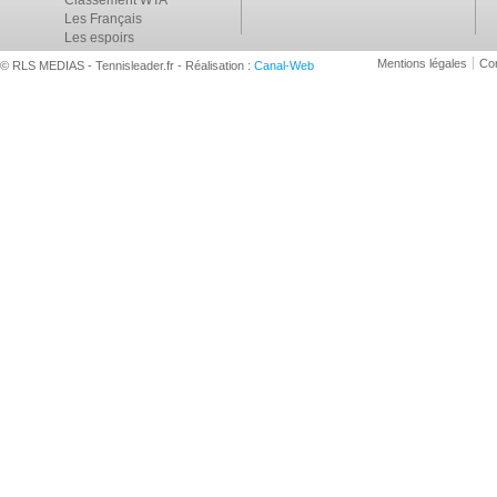
Classement WTA
Les Français
Les espoirs
Mentions légales
Con
© RLS MEDIAS - Tennisleader.fr - Réalisation :
Canal-Web