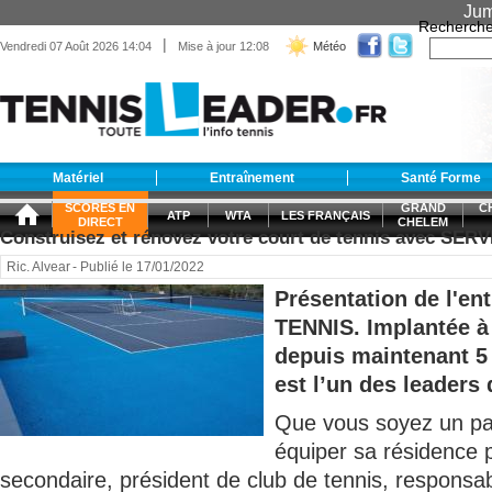
Jum
Recherche
|
Vendredi 07 Août 2026 14:04
Mise à jour 12:08
Météo
Matériel
Entraînement
Santé Forme
SCORES EN
GRAND
C
ATP
WTA
LES FRANÇAIS
DIRECT
CHELEM
Construisez et rénovez votre court de tennis avec SER
Ric. Alvear
- Publié le 17/01/2022
Présentation de l'en
TENNIS. Implantée à 
depuis maintenant 
est l’un des leaders
Que vous soyez un part
équiper sa résidence p
secondaire, président de club de tennis, responsa