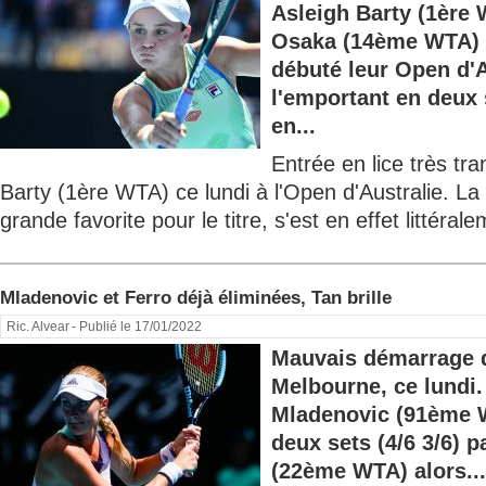
Asleigh Barty (1ère
Osaka (14ème WTA) 
débuté leur Open d'A
l'emportant en deux 
en...
Entrée en lice très tra
Barty (1ère WTA) ce lundi à l'Open d'Australie. La
grande favorite pour le titre, s'est en effet littérale
Mladenovic et Ferro déjà éliminées, Tan brille
Ric. Alvear
- Publié le 17/01/2022
Mauvais démarrage d
Melbourne, ce lundi.
Mladenovic (91ème W
deux sets (4/6 3/6) 
(22ème WTA) alors...