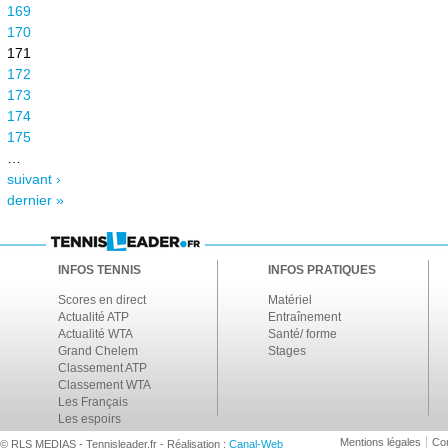
169
170
171
172
173
174
175
…
suivant ›
dernier »
INFOS TENNIS
INFOS PRATIQUES
Scores en direct
Matériel
Actualité ATP
Entraînement
Actualité WTA
Santé/ forme
Grand Chelem
Stages
Classement ATP
Classement WTA
Les Français
Les espoirs
Mentions légales
Con
© RLS MEDIAS - Tennisleader.fr - Réalisation :
Canal-Web