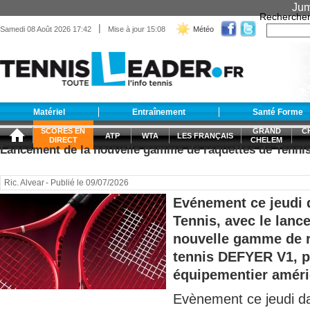
Jum
Recherche
|
Samedi 08 Août 2026 17:42
Mise à jour 15:08
Météo
Matériel
Entraînement
Santé Forme
SCORES EN
GRAND
C
ATP
WTA
LES FRANÇAIS
DIRECT
CHELEM
Lancement de la nouvelle gamme de raquettes de Ten
Ric. Alvear
- Publié le 09/07/2026
Evénement ce jeudi d
Tennis, avec le lanc
nouvelle gamme de r
tennis DEFYER V1, p
équipementier améri
Evènement ce jeudi da