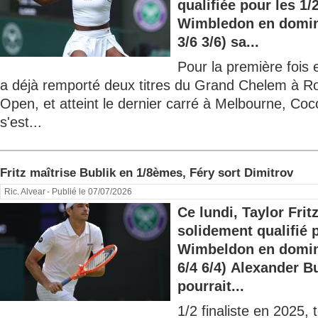
qualifiée pour les 1/
Wimbledon en domina
3/6 3/6) sa...
Pour la première fois e
a déjà remporté deux titres du Grand Chelem à Ro
Open, et atteint le dernier carré à Melbourne, C
s'est...
Fritz maîtrise Bublik en 1/8èmes, Féry sort Dimitrov
Ric. Alvear
- Publié le 07/07/2026
Ce lundi, Taylor Frit
solidement qualifié p
Wimbeldon en domina
6/4 6/4) Alexander B
pourrait...
1/2 finaliste en 2025, 