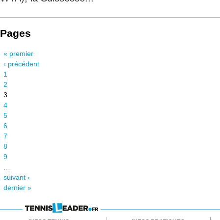
Pages
« premier
‹ précédent
1
2
3
4
5
6
7
8
9
…
suivant ›
dernier »