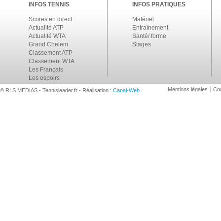
INFOS TENNIS
INFOS PRATIQUES
Scores en direct
Matériel
Actualité ATP
Entraînement
Actualité WTA
Santé/ forme
Grand Chelem
Stages
Classement ATP
Classement WTA
Les Français
Les espoirs
Mentions légales
Con
© RLS MEDIAS - Tennisleader.fr - Réalisation :
Canal-Web