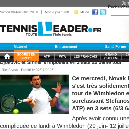
Jum
Recherche
|
Samedi 08 Août 2026 20:30
Mise à jour 18:08
Météo
Matériel
Entraînement
Santé Forme
SCORES EN
GRAND
C
ATP
WTA
LES FRANÇAIS
DIRECT
CHELEM
Djokovic et Sinner s'imposent en 3 sets au 2ème tour
Ric. Alvear
- Publié le 02/07/2026
Ce mercredi, Novak 
s'est très solidemen
tour de Wimbledon 
surclassant Stefano
ATP) en 3 sets (6/3 6/
Après avoir connu une
compliquée ce lundi à Wimbledon (29 juin- 12 juill