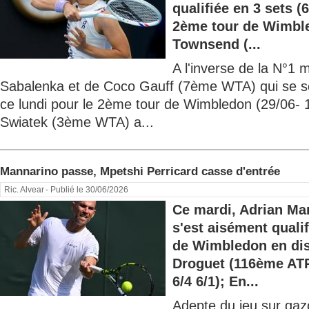
qualifiée en 3 sets (6
2ème tour de Wimble
Townsend (...
A l'inverse de la N°1 
Sabalenka et de Coco Gauff (7ème WTA) qui se son
ce lundi pour le 2ème tour de Wimbledon (29/06- 
Swiatek (3ème WTA) a...
Mannarino passe, Mpetshi Perricard casse d'entrée
Ric. Alvear
- Publié le 30/06/2026
Ce mardi, Adrian Ma
s'est aisément quali
de Wimbledon en dis
Droguet (116ème ATP)
6/4 6/1); En...
Adepte du jeu sur gaz