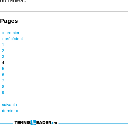
du tableau...
Pages
« premier
‹ précédent
1
2
3
4
5
6
7
8
9
…
suivant ›
dernier »