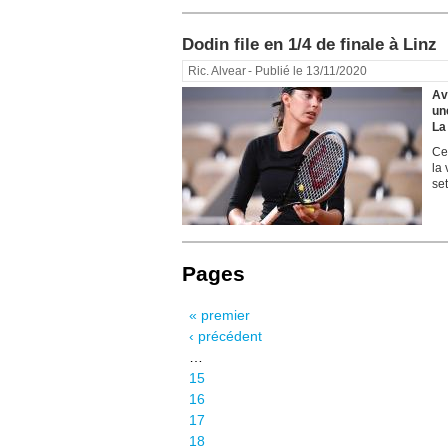
Dodin file en 1/4 de finale à Linz
Ric. Alvear
- Publié le 13/11/2020
Av
un
La 
Ce
la
set
Pages
« premier
‹ précédent
…
15
16
17
18