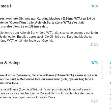
èmes !
WTA
rès avoir été éliminée par Karolina Muchova (22ème WTA) en 1/4 de
nale de l'Open d'Australie, Asleigh Barty (1ère WTA) s'est fait
rprendre d'entrée en 1/8èmes de...
tite forme pour Asleigh Barty (1ère WTA), dans ce cette seconde partie du
is de février. En effet, après avoir été éliminée par Karolina Muchova
2ème WTA) en 1/4 de finale de l'Open d...
0
ms & Halep
WTA
rès 4 mois d'absence, Serena Williams (11ème WTA) a réussi qui son
tour ce lundi à Melbourne lors du 2ème tour (ndlr, bye au 1er) face à
ia Gavrilova....
U
rena Williams (11ème WTA) qui n'avait plus disputé le moindre match
puis sa victoire au 1er tour de Roland Garros, fin septembre dernier, a
C
ectué un retour gagnant ce lundi au Yarra...
M
0
E
B