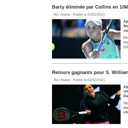
Barty éliminée par Collins en 1/8
Ric. Alvear
- Publié le 24/02/2021
Ap
fi
su
Pe
mo
(2
Retours gagnants pour S. Willia
Ric. Alvear
- Publié le 01/02/2021
Ap
re
Dar
Se
de
eff