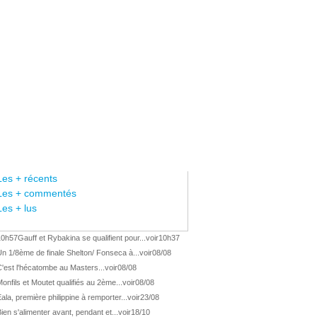
Les + récents
Les + commentés
Les + lus
10h57
Gauff et Rybakina se qualifient pour...
voir
10h37
n 1/8ème de finale Shelton/ Fonseca à...
voir
08/08
'est l'hécatombe au Masters...
voir
08/08
onfils et Moutet qualifiés au 2ème...
voir
08/08
ala, première philippine à remporter...
voir
23/08
ien s'alimenter avant, pendant et...
voir
18/10