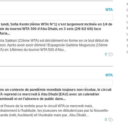
A
WTA
D
G
 lundi, Sofia Kenin (4ème WTA/ N°1) s'est largement inclinée en 1/4 de
B
nale du tournoi WTA 500 d'Abu Dhabi, en 3 sets (2/6 6/2 6/0) face
aria...
L
ria Sakkari (22ème WTA) est décidément en forme en ce tout début de
ison. Après avoir avoir éliminé l'Espagnole Garbine Muguruza (15ème
A) en 1/8èmes du tournoi WTA 500 d'Abu...
G
0
WTA
ns un contexte de pandémie mondiale toujours non résolue, le circuit
A reprend ce mercredi à Abu Dhabi (EAU) avec un calendrier
amboulé et en l'absence de public dans...
st l'heure de la rentrée pour le circuit WTA ce mercredi mais,
ntrairement à l'habitude, les joueuses ne débutent pas par la Nouvelle-
ande (ndlr, Auckland) et l'Australie mais par...Abu Dhabi...
0