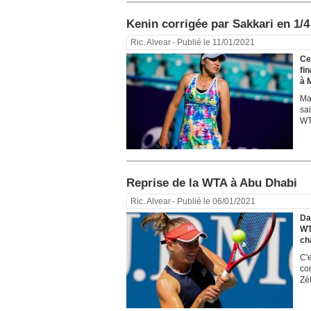
Kenin corrigée par Sakkari en 1/4
Ric. Alvear
- Publié le 11/01/2021
Ce
fi
à M
Ma
sa
WT
Reprise de la WTA à Abu Dhabi
Ric. Alvear
- Publié le 06/01/2021
Da
WT
ch
C'e
co
Zél