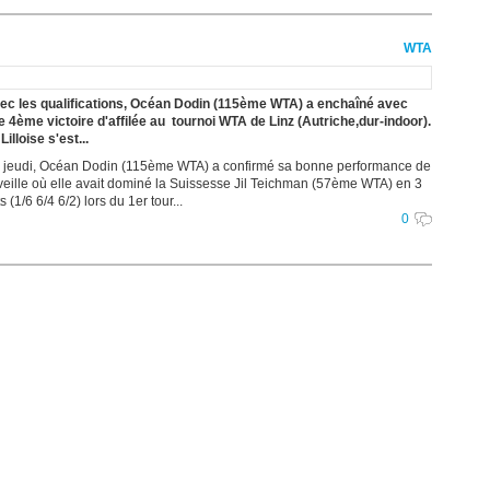
WTA
ec les qualifications, Océan Dodin (115ème WTA) a enchaîné avec
e 4ème victoire d'affilée au tournoi WTA de Linz (Autriche,dur-indoor).
Lilloise s'est...
 jeudi, Océan Dodin (115ème WTA) a confirmé sa bonne performance de
 veille où elle avait dominé la Suissesse Jil Teichman (57ème WTA) en 3
s (1/6 6/4 6/2) lors du 1er tour...
0