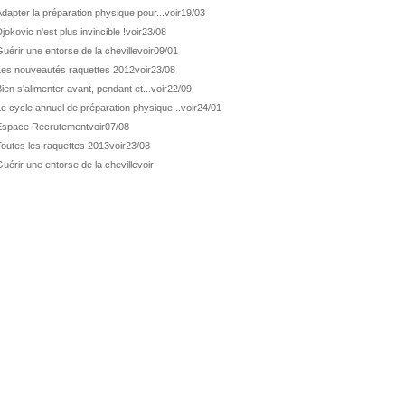
dapter la préparation physique pour...
voir
19/03
jokovic n'est plus invincible !
voir
23/08
uérir une entorse de la cheville
voir
09/01
Les nouveautés raquettes 2012
voir
23/08
ien s'alimenter avant, pendant et...
voir
22/09
e cycle annuel de préparation physique...
voir
24/01
Espace Recrutement
voir
07/08
Toutes les raquettes 2013
voir
23/08
uérir une entorse de la cheville
voir