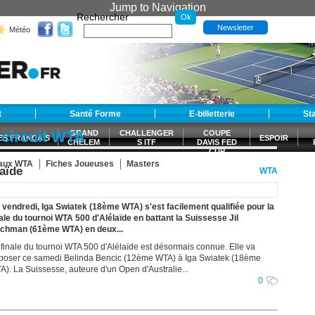
Jump to Navigation
Rechercher
Newsletter
Météo
t
Santé Forme
E-billetterie
St
u circuit WTA
GRAND
CHALLENGER
COUPE
ES FRANÇAIS
ESPOIR
CHELEM
S ITF
DAVIS FED
CUP
S
eaux WTA
Fiches Joueuses
Masters
aïde
WTA
 vendredi, Iga Swiatek (18ème WTA) s'est facilement qualifiée pour la
nale du tournoi WTA 500 d'Alélaïde en battant la Suissesse Jil
ichman (61ème WTA) en deux...
 finale du tournoi WTA 500 d'Alélaïde est désormais connue. Elle va
poser ce samedi Belinda Bencic (12ème WTA) à Iga Swiatek (18ème
A). La Suissesse, auteure d'un Open d'Australie...
0