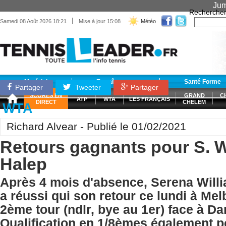
Jum
Recherche
|
Samedi 08 Août 2026 18:21
Mise à jour 15:08
Météo
Matériel
Entraînement
Santé Forme
Partager
Tweeter
Partager
SCORES EN
GRAND
C
ATP
WTA
LES FRANÇAIS
DIRECT
CHELEM
WTA
Richard Alvear - Publié le 01/02/2021
Retours gagnants pour S. W
Halep
Après 4 mois d'absence, Serena Wil
a réussi qui son retour ce lundi à Me
2ème tour (ndlr, bye au 1er) face à Da
Qualification en 1/8èmes également 