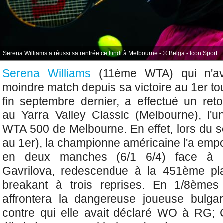
Serena Williams a réussi sa rentrée ce lundi à Melbourne - © Belga - Icon Sport
Serena Williams
(11ème WTA) qui n'ava
moindre match depuis sa victoire au 1er t
fin septembre dernier, a effectué un ret
au
Yarra Valley Classic (Melbourne), l'
WTA 500 de Melbourne. En effet, lors du s
au 1er), la championne américaine l'a emp
en deux manches (6/1 6/4) face à l'
Gavrilova, redescendue à la 451ème pl
breakant à trois reprises. En 1/8èmes 
affrontera la dangereuse joueuse bulga
contre qui elle avait déclaré WO à RG; 