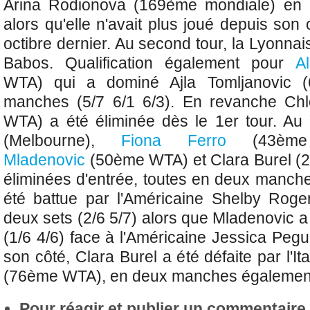
Arina Rodionova (169ème mondiale) en d
alors qu'elle n'avait plus joué depuis son
octibre dernier. Au second tour, la Lyonnai
Babos. Qualification également pour
A
WTA)
qui a dominé Ajla Tomljanovic
manches (5/7 6/1 6/3). En revanche Ch
WTA) a été éliminée dès le 1er tour. Au
(Melbourne),
Fiona Ferro
(43ème
Mladenovic
(50ème WTA)
et Clara Burel 
éliminées d'entrée, toutes en deux manche
été battue par l'Américaine Shelby Ro
deux sets (2/6 5/7) alors que Mladenovic a
(1/6 4/6) face à l'Américaine Jessica Pe
son côté, Clara Burel a été défaite par l'I
(76ème WTA), en deux manches égalemen
Pour réagir et publier un commentaire s