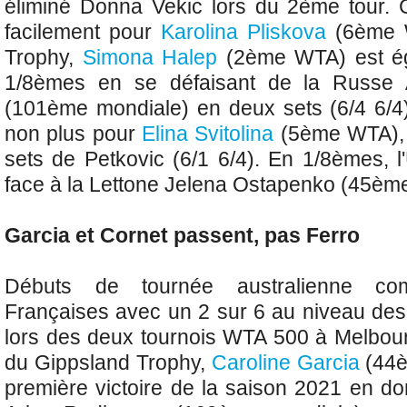
éliminé Donna Vekic lors du 2ème tour.
facilement pour
Karolina Pliskova
(6ème 
Trophy,
Simona Halep
(2ème WTA) est é
1/8èmes en se défaisant de la Russe 
(101ème mondiale) en deux sets (6/4 6/4
non plus pour
Elina Svitolina
(5ème WTA),
sets de Petkovic (6/1 6/4). En 1/8èmes, l
face à la Lettone
Jelena Ostapenko (45èm
Garcia et Cornet passent, pas Ferro
Débuts de tournée australienne co
Françaises avec un 2 sur 6 au niveau des 
lors des deux tournois WTA 500 à Melbour
du Gippsland Trophy,
Caroline Garcia
(44
première victoire de la saison 2021 en do