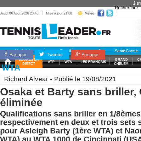
Jum
Rechercher
|
Jeudi 06 Août 2026 23:46
Mise à jour 21:08
Météo
Matériel
Entraînement
Santé Forme
Partager
Tweeter
Partager
SCORES EN
GRAND
C
ATP
WTA
LES FRANÇAIS
DIRECT
CHELEM
WTA
Richard Alvear - Publié le 19/08/2021
Osaka et Barty sans briller,
éliminée
Qualifications sans briller en 1/8èmes 
respectivement en deux et trois sets 
pour Asleigh Barty (1ère WTA) et Na
WTA) au WTA 1000 de Cincinnati (USA