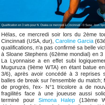
Qualification en 3 sets pour N. Osaka ce mercredi à Cincinnati - © Susa - Icon Spo
Hélas, ce mercredi soir lors du 2ème 
Cincinnati (USA, dur),
Caroline Garcia
(63è
qualifications, n'a pas confirmé sa
belle vi
à Sloane Stephens (62ème mondial) en 3 se
La Lyonnaise a en effet subi logiquemen
Muguruza (9ème WTA) en étant batue en
3/6), après avoir concédé à 3 reprises 
balles de break sur l'ensemble du match; 
de progrès, l'ex- N°1 tricolore a de nou
fragilités face à une joueuse aussi sol
terminé pour
Simona Halep
(13ème WT