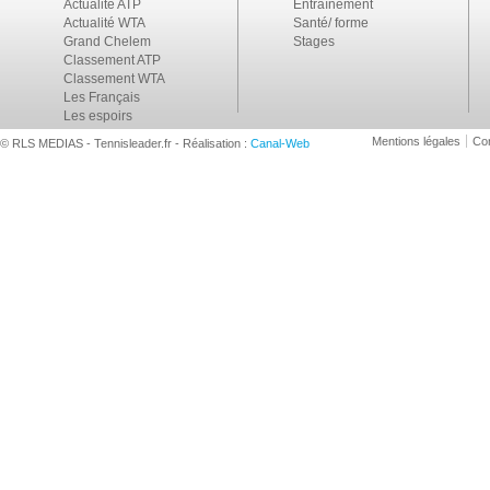
Actualité ATP
Entraînement
Actualité WTA
Santé/ forme
Grand Chelem
Stages
Classement ATP
Classement WTA
Les Français
Les espoirs
Mentions légales
Con
© RLS MEDIAS - Tennisleader.fr - Réalisation :
Canal-Web