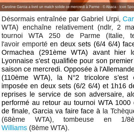
Caroline Garcia a livré un match solide ce mercredi à Parme - © Abaca - Icon Spo
Désormais entraînée par Gabriel Urpi,
Car
WTA) enchaîne relativement (ndlr, 2 m
tournoi WTA 250 de Parme (Italie, te
l'avoir
emporté
en deux sets (6/4 6/4) fac
Ormachea (291ème WTA) avant hier lo
Lyonnaise s'est qualifiée pour son premier 
saison ce mercredi. Opposée à
l'Allemand
(110ème WTA), l
a N°2 tricolore s'est 
imposée en deux sets (6/2 6/4) et 1h16 d
reprises le service de son adversaire, al
performé au retour au tournoi WTA 1000
de finale, Garcia va faire face à
la Tchèq
(68ème WTA), tombeuse en 1
Williams
(8ème WTA).