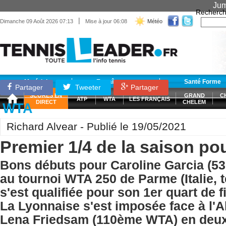
Jum
Recherch
|
Dimanche 09 Août 2026 07:13
Mise à jour 06:08
Météo
Matériel
Entraînement
Santé Forme
Partager
Tweeter
Partager
SCORES EN
GRAND
C
ATP
WTA
LES FRANÇAIS
DIRECT
CHELEM
WTA
Richard Alvear - Publié le 19/05/2021
Premier 1/4 de la saison po
Bons débuts pour Caroline Garcia (
au tournoi WTA 250 de Parme (Italie, t
s'est qualifiée pour son 1er quart de f
La Lyonnaise s'est imposée face à l'
Lena Friedsam (110ème WTA) en deux s